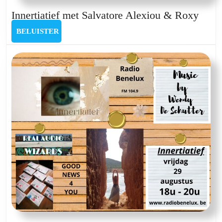
Inner
Innertiatief met Salvatore Alexiou & Roxy
met
BELUISTER
BELUISTER
Salva
Alex
&
Roxy