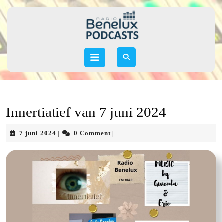
Skip
to
content
Skip
to
Open
content
Button
Innertiatief van 7 juni 2024
7
7 juni 2024
0 Comment
|
|
juni
2024