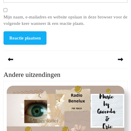
Mijn naam, e-mailadres en website opslaan in deze browser voor de
volgende keer wanneer ik een reactie plaats.
Berichtnavigatie
Andere uitzendingen
Previous
Next
post:
post: