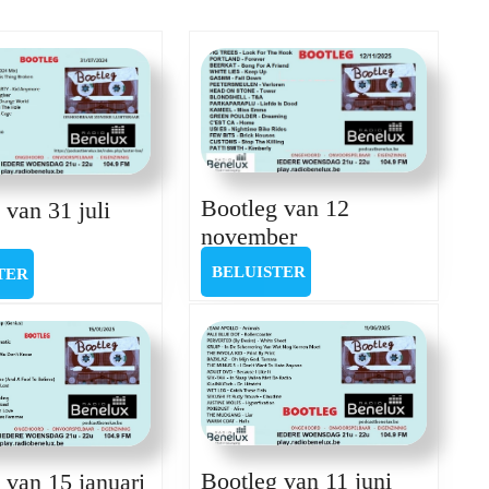
post:
Bootleg van 12
 van 31 juli
Bootleg
november
otleg
van
n
BELUISTER
BELUISTER
BELUISTER
TER
12
november
i
24
Bootleg
Bootleg van 11 juni
 van 15 januari