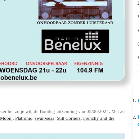
ster het zo je wil, de Bootleg-uitzending van 05/06/2024. Met zo
r Moon
,
Platronic
,
swan•seas
,
Still Corners
,
Frenchy and the