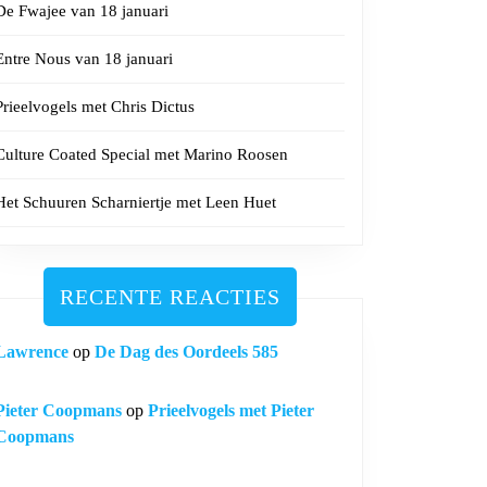
De Fwajee van 18 januari
Entre Nous van 18 januari
Prieelvogels met Chris Dictus
Culture Coated Special met Marino Roosen
Het Schuuren Scharniertje met Leen Huet
RECENTE REACTIES
Lawrence
op
De Dag des Oordeels 585
Pieter Coopmans
op
Prieelvogels met Pieter
Coopmans