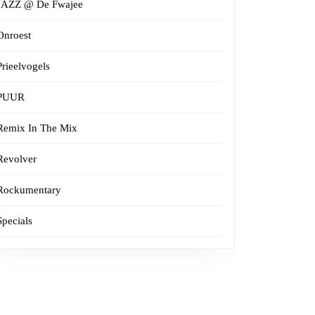
JAZZ @ De Fwajee
Onroest
Prieelvogels
PUUR
Remix In The Mix
Revolver
Rockumentary
Specials