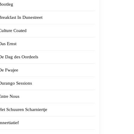
Bootleg
Breakfast In Dunestreet
Culture Coated
Das Ernst
De Dag des Oordeels
De Fwajee
Durango Sessions
Entre Nous
Het Schuuren Scharniertje
Innertiatief