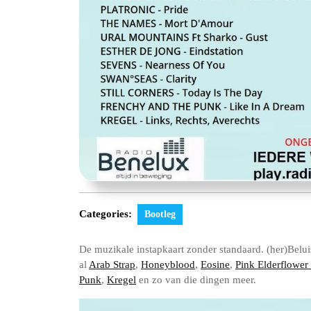
Categories:
Bootleg
De muzikale instapkaart zonder standaard. (her)Belui
al
Arab Strap
,
Honeyblood
,
Eosine
,
Pink Elderflowe
Punk
,
Kregel
en zo van die dingen meer.