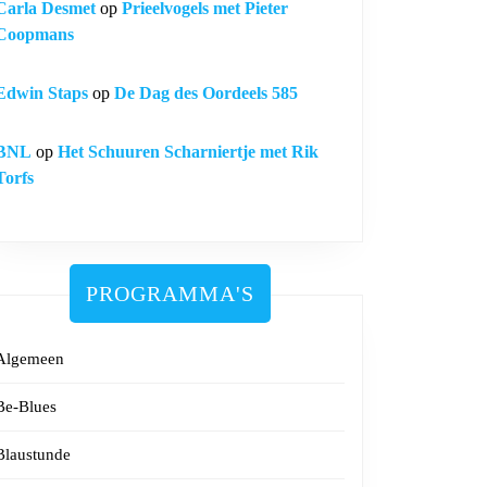
Carla Desmet
op
Prieelvogels met Pieter
Coopmans
Edwin Staps
op
De Dag des Oordeels 585
BNL
op
Het Schuuren Scharniertje met Rik
Torfs
PROGRAMMA'S
Algemeen
Be-Blues
Blaustunde