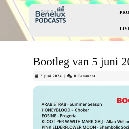
Skip
to
PRO
content
Skip
to
LIV
content
Bootleg van 5 juni 
5
5 juni 2024
0 Comment
|
|
juni
2024