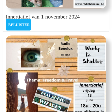
Innertiatief
Innertiatief van 1 november 2024
van
BELUISTER
BELUISTER
1
november
2024