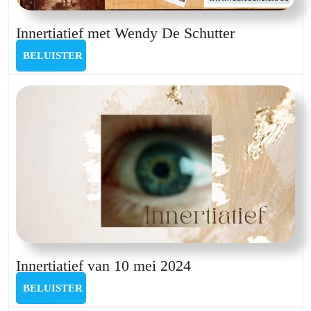
Innertiatief
Innertiatief met Wendy De Schutter
met
BELUISTER
BELUISTER
Wendy
De
Schutter
Innertiatief
Innertiatief van 10 mei 2024
van
BELUISTER
BELUISTER
10