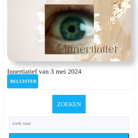
Innertiatief
Innertiatief van 3 mei 2024
van
BELUISTER
BELUISTER
3
mei
2024
ZOEKEN