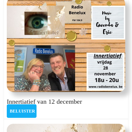
Innertiatief
Innertiatief van 12 december
van
BELUISTER
BELUISTER
12
december