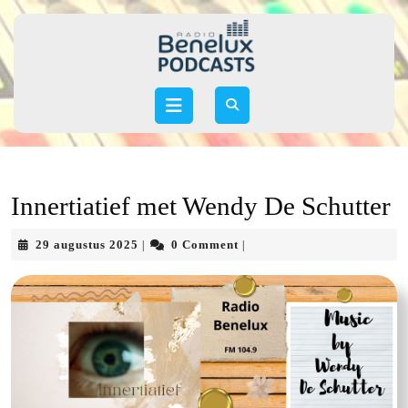
Skip
to
content
Skip
to
Open
content
Button
Innertiatief met Wendy De Schutter
29
29 augustus 2025
0 Comment
|
|
augustus
2025