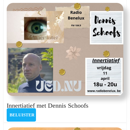
mei
2024
Innertiatief
Innertiatief met Dennis Schoofs
met
BELUISTER
BELUISTER
Dennis
Schoofs