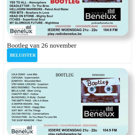
Bootleg
Bootleg van 26 november
van
BELUISTER
BELUISTER
26
november