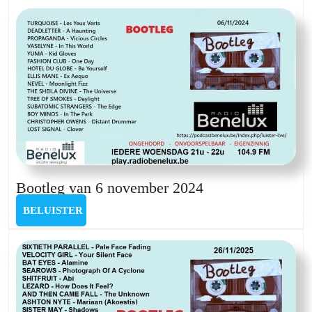
april
2024
Bootleg
Bootleg van 6 november 2024
van
BELUISTER
BELUISTER
6
november
2024