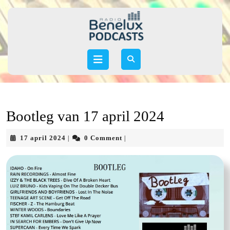
Skip
to
content
Skip
to
Open
content
Button
Bootleg van 17 april 2024
17
17 april 2024
0 Comment
|
|
april
2024