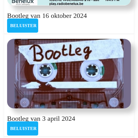
Bootleg
Bootleg van 16 oktober 2024
van
BELUISTER
BELUISTER
16
oktober
2024
Bootleg
Bootleg van 3 april 2024
van
BELUISTER
BELUISTER
3