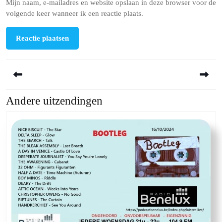
Mijn naam, e-mailadres en website opslaan in deze browser voor de
volgende keer wanneer ik een reactie plaats.
Berichtnavigatie
Andere uitzendingen
Previous
Next
post:
post: