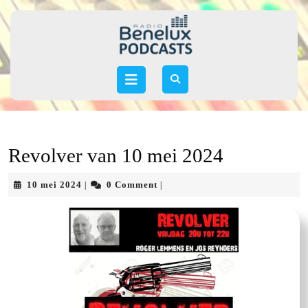
Skip
to
content
Skip
to
Open
content
Button
Revolver van 10 mei 2024
10
10 mei 2024
0 Comment
|
|
mei
2024