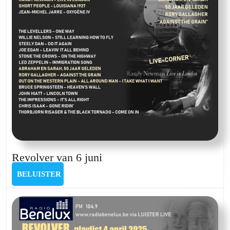
Revolver
Revolver van 6 juni
van
BELUISTER
BELUISTER
6
juni