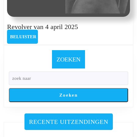
Revolver
Revolver van 4 april 2025
van
BELUISTER
BELUISTER
4
april
2025
ZOEKEN
Zoeken
RECENTE UITZENDINGEN