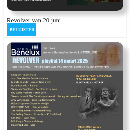
Revolver
Revolver van 20 juni
van
BELUISTER
BELUISTER
20
juni