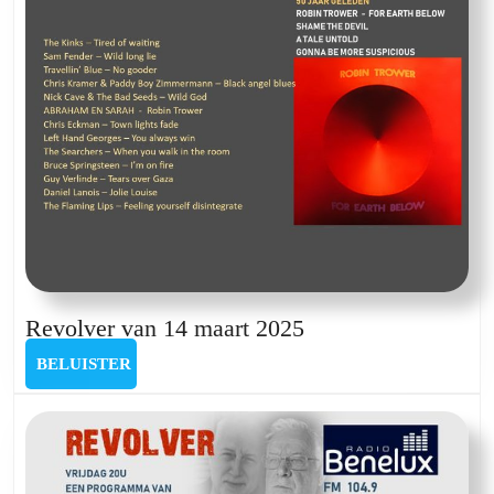
Revolver
Revolver van 14 maart 2025
van
BELUISTER
BELUISTER
14
maart
2025