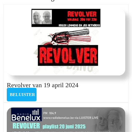
post:
post:
Revolver
Revolver van 19 april 2024
van
BELUISTER
BELUISTER
19
april
2024