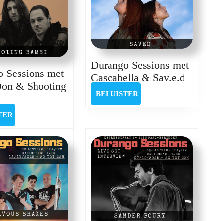
Durango Sessions met
 Sessions met
Durang
Cascabella & Sav.e.d
Don & Shooting
Session
BELUISTER
BELUISTER
urango
met
essions
Cascabe
BELUISTER
TER
et
&
usty
Sav.e.d
Don
&
hooting
Bambi