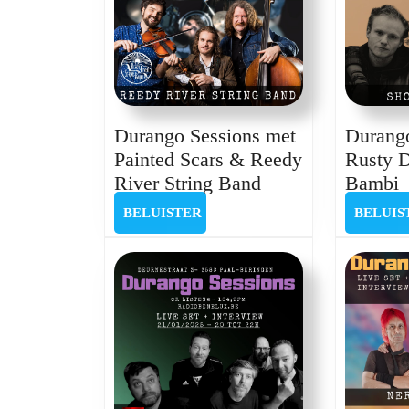
Durango Sessions met
Durango
Painted Scars & Reedy
Rusty 
Durango
D
River String Band
Bambi
Sessions
S
BELUISTER
BELUISTER
BELUIS
met
m
Painted
R
Scars
&
Reedy
S
River
String
Band