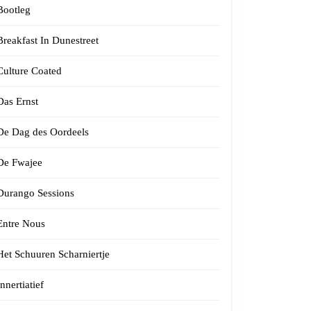
Bootleg
Breakfast In Dunestreet
Culture Coated
Das Ernst
De Dag des Oordeels
De Fwajee
Durango Sessions
Entre Nous
Het Schuuren Scharniertje
Innertiatief