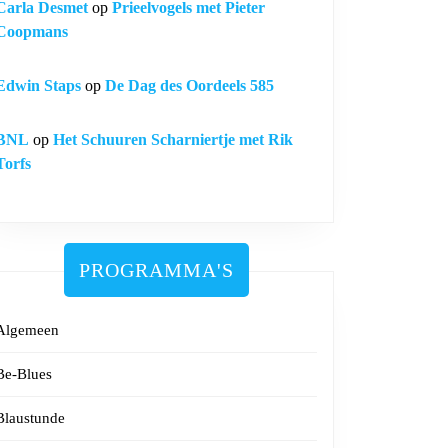
Carla Desmet
op
Prieelvogels met Pieter
Coopmans
Edwin Staps
op
De Dag des Oordeels 585
BNL
op
Het Schuuren Scharniertje met Rik
Torfs
PROGRAMMA'S
Algemeen
Be-Blues
Blaustunde