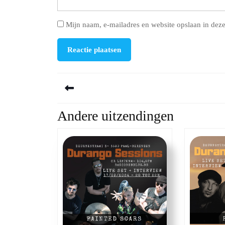
Mijn naam, e-mailadres en website opslaan in deze
Berichtnavigatie
Andere uitzendingen
Previous
post: