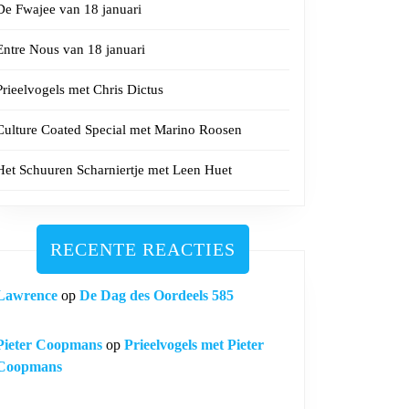
De Fwajee van 18 januari
Entre Nous van 18 januari
Prieelvogels met Chris Dictus
Culture Coated Special met Marino Roosen
Het Schuuren Scharniertje met Leen Huet
RECENTE REACTIES
Lawrence
op
De Dag des Oordeels 585
Pieter Coopmans
op
Prieelvogels met Pieter
Coopmans