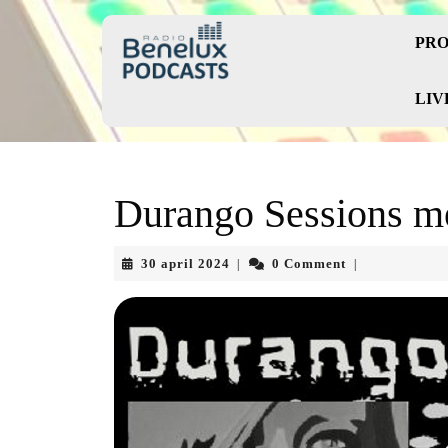
Skip
to
PRO
content
Skip
to
LIV
content
Durango Sessions me
30
30 april 2024
0 Comment
|
|
april
2024