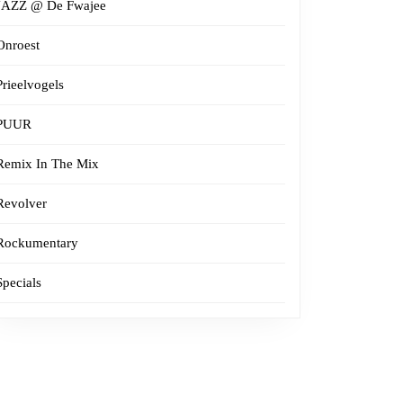
JAZZ @ De Fwajee
Onroest
Prieelvogels
PUUR
Remix In The Mix
Revolver
Rockumentary
Specials