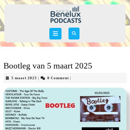
Skip
to
content
Skip
to
Open
content
Button
Bootleg van 5 maart 2025
5
5 maart 2025
0 Comment
|
|
maart
2025