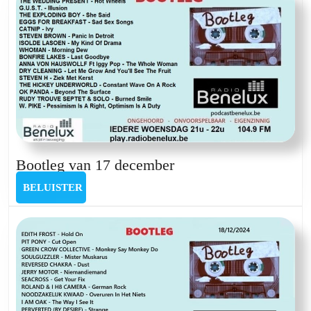
Bootleg
Bootleg van 17 december
van
BELUISTER
BELUISTER
17
december