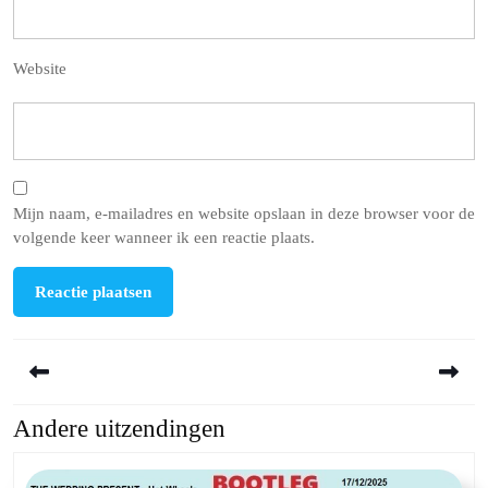
Website
Mijn naam, e-mailadres en website opslaan in deze browser voor de
volgende keer wanneer ik een reactie plaats.
Berichtnavigatie
Andere uitzendingen
Previous
Next
post:
post: