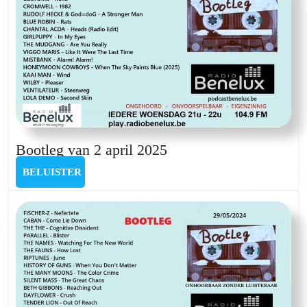
Bootleg
Bootleg van 2 april 2025
van
BELUISTER
BELUISTER
2
april
2025