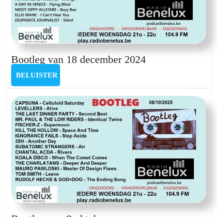
Bootleg
Bootleg van 18 december 2024
van
BELUISTER
BELUISTER
18
december
2024