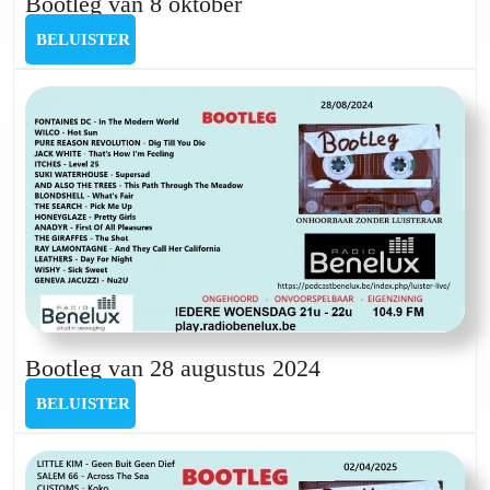
Bootleg
Bootleg van 8 oktober
van
BELUISTER
BELUISTER
8
oktober
Bootleg
Bootleg van 28 augustus 2024
van
BELUISTER
BELUISTER
28
augustus
2024