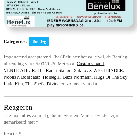
Categories:
Bootleg
Imponerend accepterend. (her)Beluister het zo je wil, de Bootleg-
uitzending van 05/03/2025. Met zo al
Customs band
,
VENTILATEUR
,
The Radar Station
,
Sukilove
,
WESTHINDER
,
Noonzy
,
Bombataz
,
Horsegirl
,
Bazz Normann
,
Hugs Of The Sky
,
Little Kim
,
The Sheila Divine
en zo meer van dat!
Reageren
Je e-mailadres zal niet getoond worden.
Vereiste velden zijn
gemarkeerd met
*
Reactie
*