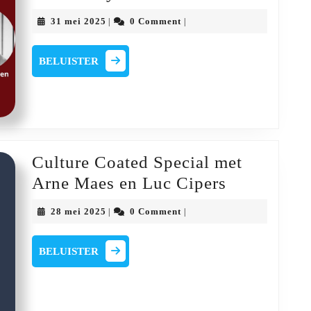
Smet
Coated
31
31 mei 2025
0 Comment
|
|
met
mei
2025
Marnick
BELUISTER
BELUISTER
Vandebroek,
Hans
Smellinckx,
Stefan
Lameire
Culture Coated Special met
en
Culture
Arne Maes en Luc Cipers
Tim
Coated
28
28 mei 2025
0 Comment
|
|
Verleyzen
Special
mei
2025
met
BELUISTER
BELUISTER
Arne
Maes
en