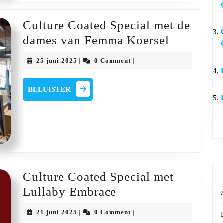
Claesse
en
Culture Coated Special met de
Jef
Culture
dames van Femma Koersel
Cumps
Coated
25
25 juni 2025
0 Comment
|
|
Special
juni
2025
met
BELUISTER
BELUISTER
de
dames
van
Femma
Koersel
Culture Coated Special met
Culture
Lullaby Embrace
Coated
21
21 juni 2025
0 Comment
|
|
Special
juni