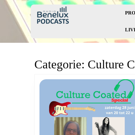
Skip
to
PRO
content
Skip
to
LIV
content
Categorie:
Culture C