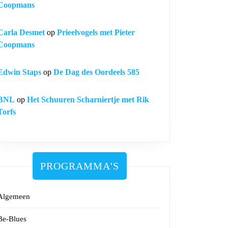
Coopmans
n
Carla Desmet
op
Prieelvogels met Pieter
Coopmans
Edwin Staps
op
De Dag des Oordeels 585
BNL
op
Het Schuuren Scharniertje met Rik
Torfs
PROGRAMMA'S
Algemeen
Be-Blues