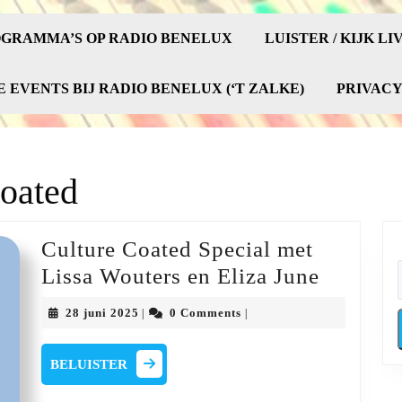
GRAMMA’S OP RADIO BENELUX
LUISTER / KIJK LI
E EVENTS BIJ RADIO BENELUX (‘T ZALKE)
PRIVAC
oated
Culture Coated Special met
Culture
Lissa Wouters en Eliza June
Coated
28
28 juni 2025
0 Comments
|
|
Special
juni
2025
met
BELUISTER
BELUISTER
Lissa