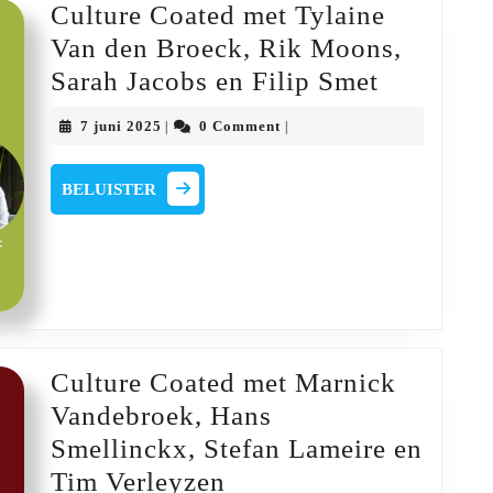
Culture Coated met Tylaine
Van den Broeck, Rik Moons,
Culture
Sarah Jacobs en Filip Smet
Coated
7
7 juni 2025
0 Comment
|
|
met
juni
2025
Tylaine
BELUISTER
BELUISTER
Van
den
Broeck,
Rik
Moons,
Sarah
Culture Coated met Marnick
Jacobs
Vandebroek, Hans
en
Smellinckx, Stefan Lameire en
Filip
Culture
Tim Verleyzen