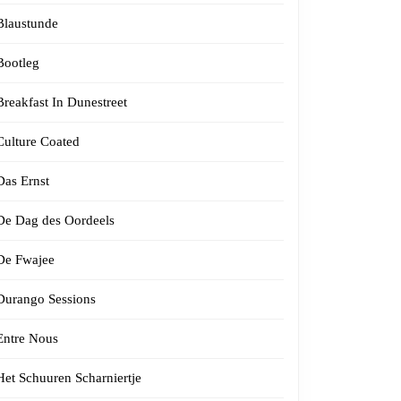
Blaustunde
Bootleg
Breakfast In Dunestreet
Culture Coated
Das Ernst
De Dag des Oordeels
De Fwajee
Durango Sessions
Entre Nous
Het Schuuren Scharniertje