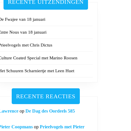
RECENTE UITZENDINGEN
De Fwajee van 18 januari
Entre Nous van 18 januari
Prieelvogels met Chris Dictus
Culture Coated Special met Marino Roosen
Het Schuuren Scharniertje met Leen Huet
ue
RECENTE REACTIES
l,
Lawrence
op
De Dag des Oordeels 585
o,
Pieter Coopmans
op
Prieelvogels met Pieter