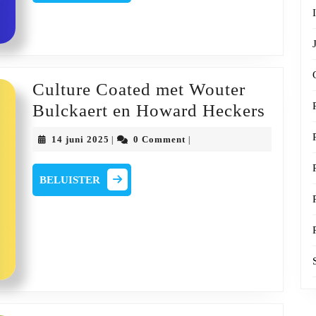
Staes,
Luc
Vannitsen,
Witse
Lemmens,
Culture Coated met Wouter
Jens
Cultur
Bulckaert en Howard Heckers
Deferm
Coate
14
14 juni 2025
0 Comment
|
|
en
met
juni
2025
Jan
Woute
BELUISTER
BELUISTER
Linssen
Bulcka
en
Howar
Hecke