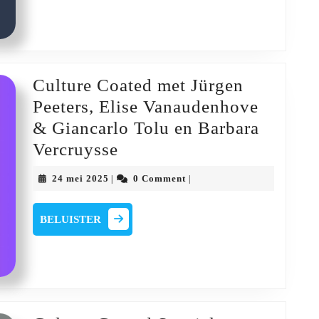
Luc
Cipers
Culture Coated met Jürgen
Peeters, Elise Vanaudenhove
& Giancarlo Tolu en Barbara
Culture
Vercruysse
Coated
24
24 mei 2025
0 Comment
|
|
met
mei
2025
Jürgen
BELUISTER
BELUISTER
Peeters,
Elise
Vanaudenhove
&