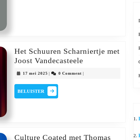
Man
Het Schuuren Scharniertje met
Het
Joost Vandecasteele
Schuuren
17
17 mei 2025
0 Comment
|
|
Scharniertje
mei
2025
met
BELUISTER
BELUISTER
Joost
Vandecasteele
Culture Coated met Thomas