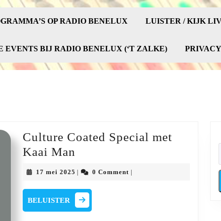
GRAMMA’S OP RADIO BENELUX
LUISTER / KIJK LI
E EVENTS BIJ RADIO BENELUX (‘T ZALKE)
PRIVAC
Culture Coated Special met
Culture
Kaai Man
Coated
17
17 mei 2025
0 Comment
|
|
Special
mei
2025
met
BELUISTER
BELUISTER
Kaai