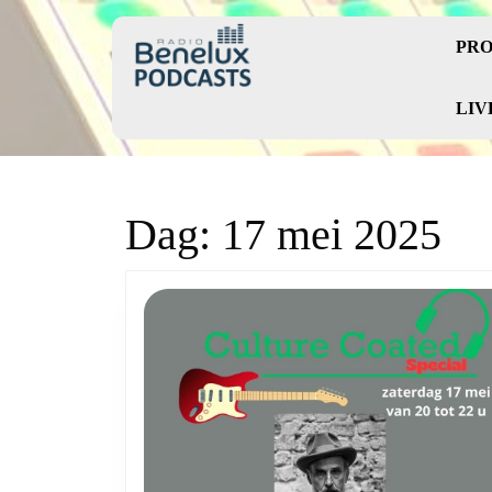
Skip
to
PRO
content
Skip
to
LIV
content
Dag:
17 mei 2025