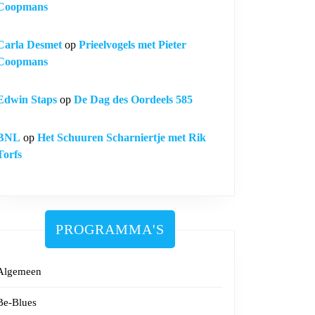
Coopmans
re
Carla Desmet
op
Prieelvogels met Pieter
d
Coopmans
as
Edwin Staps
op
De Dag des Oordeels 585
s,
BNL
op
Het Schuuren Scharniertje met Rik
lie
Torfs
,
PROGRAMMA'S
Algemeen
Be-Blues
he