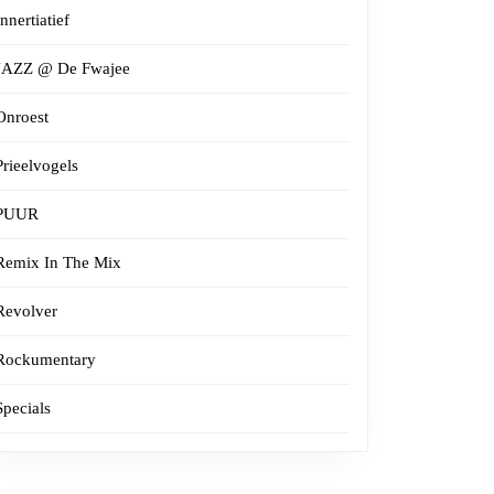
Innertiatief
JAZZ @ De Fwajee
Onroest
Prieelvogels
PUUR
Remix In The Mix
Revolver
Rockumentary
Specials