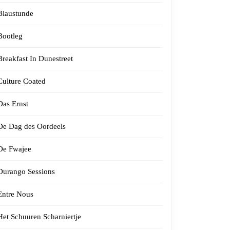
Blaustunde
Bootleg
Breakfast In Dunestreet
Culture Coated
Das Ernst
De Dag des Oordeels
De Fwajee
Durango Sessions
Entre Nous
Het Schuuren Scharniertje