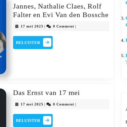
Jannes, Nathalie Claes, Rolf
Cultu
Falter en Evi Van den Bossche
Coate
17
17 mei 2025
0 Comment
|
|
met
mei
2025
Thom
BELUISTER
BELUISTER
Janne
Natha
Claes
Rolf
Falter
en
Das
Das Ernst van 17 mei
Evi
Ernst
17
17 mei 2025
0 Comment
|
|
Van
van
mei
2025
den
17
BELUISTER
BELUISTER
Bossc
mei