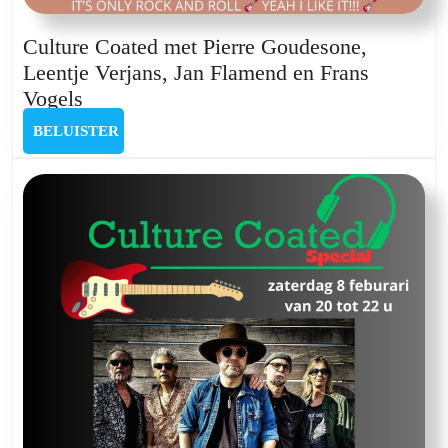
Culture Coated met Pierre Goudesone,
Leentje Verjans, Jan Flamend en Frans
Culture
Vogels
Coated
BELUISTER
BELUISTER
met
Pierre
Goudesone,
Leentje
Verjans,
Jan
Flamend
en
Frans
Vogels