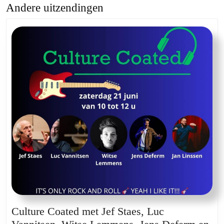
Andere uitzendingen
Previous
Next
post:
post:
Culture Coated met Jef Staes, Luc