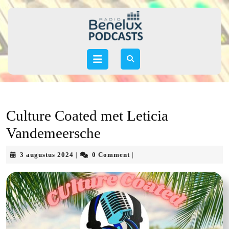
Skip
to
content
Skip
to
Open
content
Button
Culture Coated met Leticia
Vandemeersche
3
3 augustus 2024
0 Comment
|
|
augustus
2024