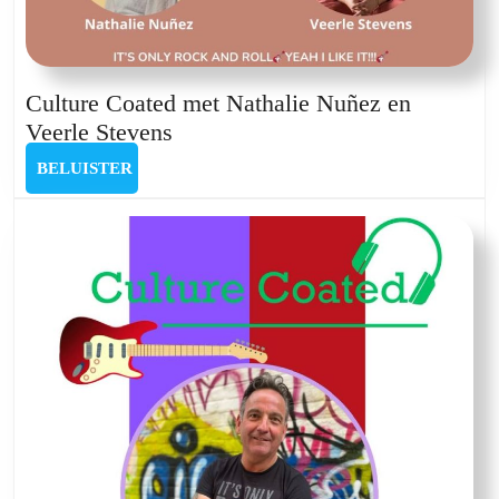
Culture Coated met Nathalie Nuñez en
Culture
Veerle Stevens
Coated
BELUISTER
BELUISTER
met
Nathalie
Nuñez
en
Veerle
Stevens