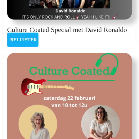
Cult
Culture Coated Special met David Ronaldo
Coa
BELUISTER
BELUISTER
Spec
met
Dav
Ron