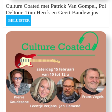
Culture Coated met Patrick Van Gompel, Pol
Cultu
Deltour, Tom Herck en Geert Baudewijns
Coate
BELUISTER
BELUISTER
met
Patric
Van
Gompe
Pol
Deltou
Tom
Herck
en
Geert
Baude