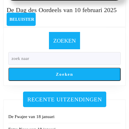
De
De Dag des Oordeels van 10 februari 2025
Dag
BELUISTER
BELUISTER
des
Oord
van
ZOEKEN
10
febru
2025
Zoeken
RECENTE UITZENDINGEN
De Fwajee van 18 januari