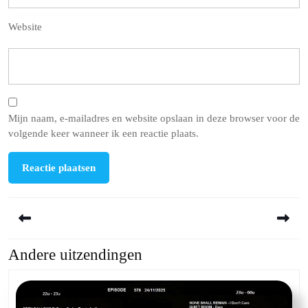
Website
Mijn naam, e-mailadres en website opslaan in deze browser voor de
volgende keer wanneer ik een reactie plaats.
Berichtnavigatie
Andere uitzendingen
Previous
Next
post:
post: