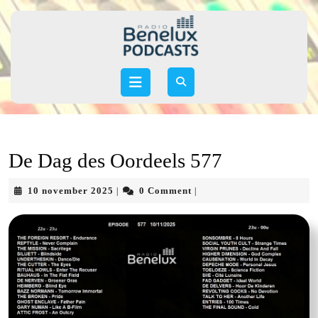
Skip
to
content
Skip
to
Open
content
Button
De Dag des Oordeels 577
10
10 november 2025
0 Comment
|
|
november
2025