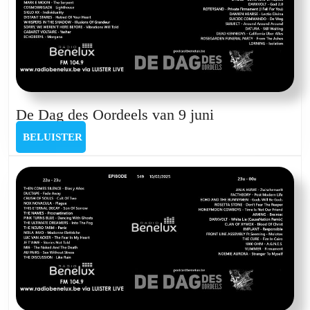
maart
2024
De
De Dag des Oordeels van 9 juni
Dag
BELUISTER
BELUISTER
des
Oordeels
van
9
juni