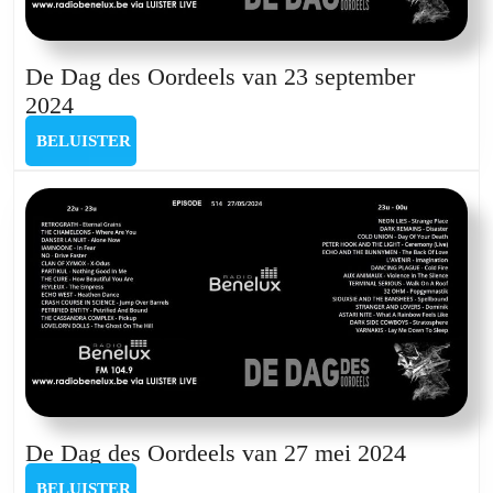
De Dag des Oordeels van 23 september
De
2024
Dag
BELUISTER
BELUISTER
des
Oordeels
van
23
september
2024
De
De Dag des Oordeels van 27 mei 2024
Dag
BELUISTER
BELUISTER