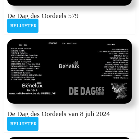
De
De Dag des Oordeels 579
Dag
BELUISTER
BELUISTER
des
Oordeels
579
De
De Dag des Oordeels van 8 juli 2024
Dag
BELUISTER
BELUISTER
des
Oordeels