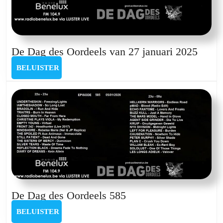
De
De Dag des Oordeels van 27 januari 2025
Dag
BELUISTER
BELUISTER
des
Oorde
van
27
janua
2025
De
De Dag des Oordeels 585
Dag
BELUISTER
BELUISTER
des