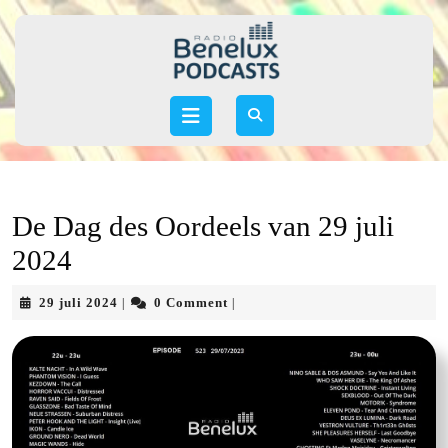
Skip
to
content
Skip
to
Open
content
Button
De Dag des Oordeels van 29 juli
2024
29
29 juli 2024
0 Comment
|
|
juli
2024