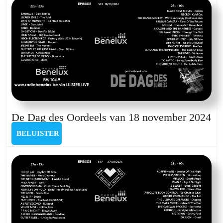
van
8
juli
2024
D
De Dag des Oordeels van 18 november 2024
Da
BELUISTER
BELUISTER
de
Oo
va
18
no
20