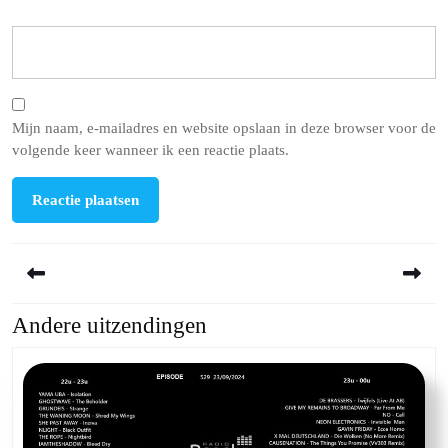
Mijn naam, e-mailadres en website opslaan in deze browser voor de
volgende keer wanneer ik een reactie plaats.
Berichtnavigatie
Andere uitzendingen
Previous
Next
post:
post: