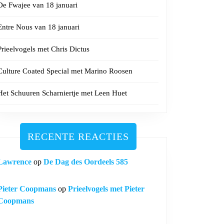
De Fwajee van 18 januari
Entre Nous van 18 januari
Prieelvogels met Chris Dictus
Culture Coated Special met Marino Roosen
Het Schuuren Scharniertje met Leen Huet
RECENTE REACTIES
Lawrence
op
De Dag des Oordeels 585
Pieter Coopmans
op
Prieelvogels met Pieter
Coopmans