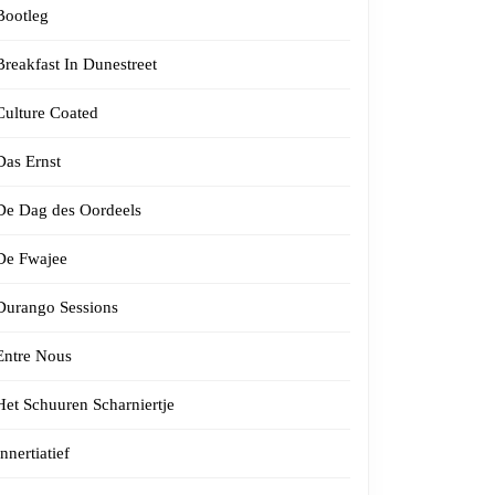
Bootleg
Breakfast In Dunestreet
Culture Coated
Das Ernst
De Dag des Oordeels
De Fwajee
Durango Sessions
Entre Nous
Het Schuuren Scharniertje
Innertiatief