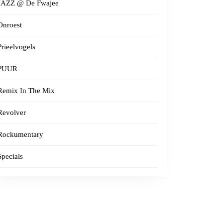
JAZZ @ De Fwajee
Onroest
Prieelvogels
PUUR
Remix In The Mix
Revolver
Rockumentary
Specials