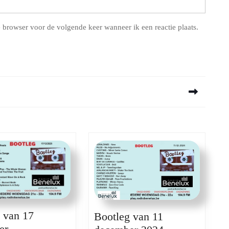
 browser voor de volgende keer wanneer ik een reactie plaats.
Next
post:
 van 17
Bootleg van 11
Bootleg
er