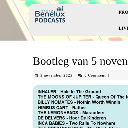
Skip
to
PRO
content
Skip
to
LIV
content
Bootleg van 5 nove
5
5 november 2025
0 Comment
|
|
november
2025