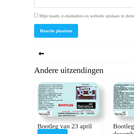
Mijn naam, e-mailadres en website opslaan in deze
Berichtnavigatie
Andere uitzendingen
Previous
post:
Bootleg
Bootleg van 23 april
Bootleg
van
decemb