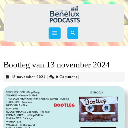
Skip
to
content
Skip
to
Open
content
Button
Bootleg van 13 november 2024
13
13 november 2024
0 Comment
|
|
november
2024