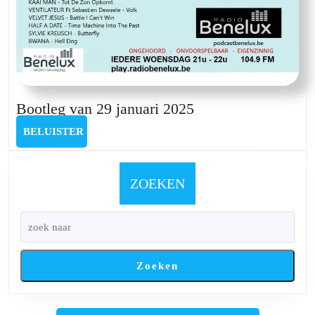
Bootleg
Bootleg van 29 januari 2025
van
BELUISTER
BELUISTER
29
januari
2025
ZOEKEN
Zoeken