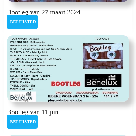
Bootleg
Bootleg van 27 maart 2024
van
BELUISTER
BELUISTER
27
maart
2024
Bootleg
Bootleg van 11 juni
van
BELUISTER
BELUISTER
11
juni