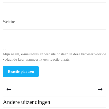
Website
Mijn naam, e-mailadres en website opslaan in deze browser voor de
volgende keer wanneer ik een reactie plaats.
Berichtnavigatie
Andere uitzendingen
Previous
Next
post:
post: