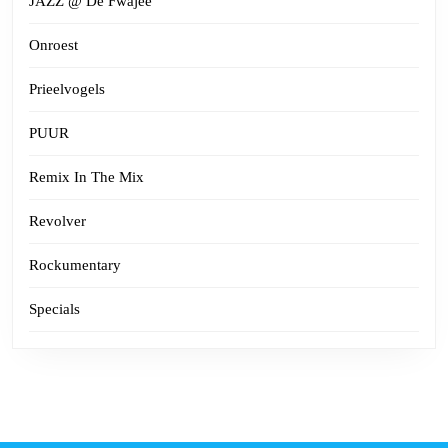
JAZZ @ De Fwajee
Onroest
Prieelvogels
PUUR
Remix In The Mix
Revolver
Rockumentary
Specials