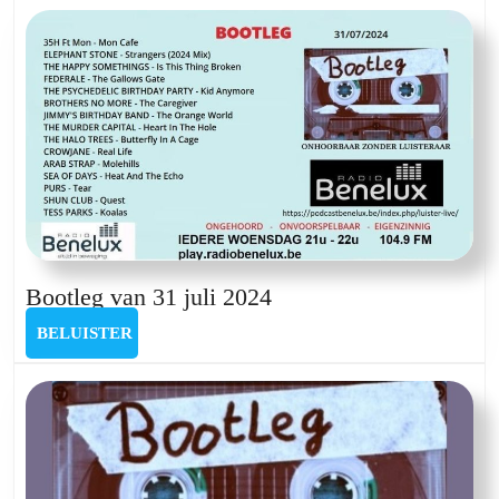
Bootleg
Bootleg van 31 juli 2024
van
BELUISTER
BELUISTER
31
juli
2024