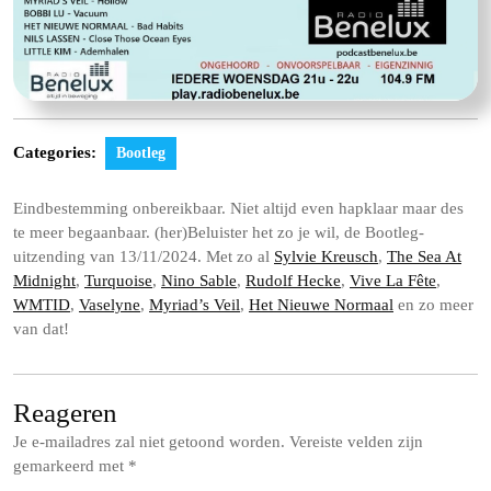
Categories:
Bootleg
Eindbestemming onbereikbaar. Niet altijd even hapklaar maar des
te meer begaanbaar. (her)Beluister het zo je wil, de Bootleg-
uitzending van 13/11/2024. Met zo al
Sylvie Kreusch
,
The Sea At
Midnight
,
Turquoise
,
Nino Sable
,
Rudolf Hecke
,
Vive La Fête
,
WMTID
,
Vaselyne
,
Myriad’s Veil
,
Het Nieuwe Normaal
en zo meer
van dat!
Reageren
Je e-mailadres zal niet getoond worden.
Vereiste velden zijn
gemarkeerd met
*