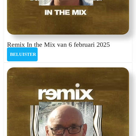
Remix
Remix In the Mix van 6 februari 2025
In
BELUISTER
BELUISTER
the
Mix
van
6
februari
2025