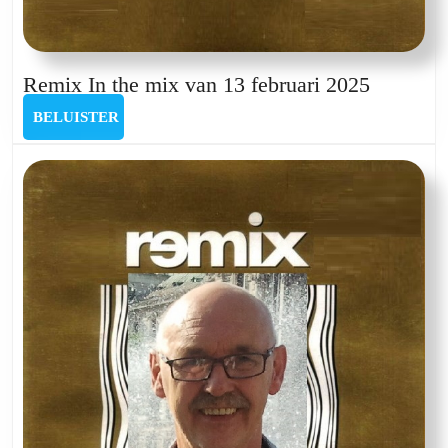
Remix
Remix In the mix van 13 februari 2025
In
BELUISTER
BELUISTER
the
mix
van
13
februari
2025