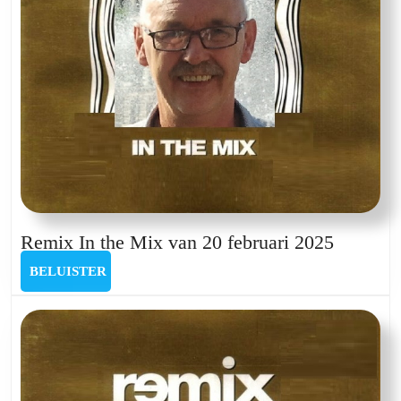
Remix
Remix In the Mix van 20 februari 2025
In
BELUISTER
BELUISTER
the
Mix
van
20
februari