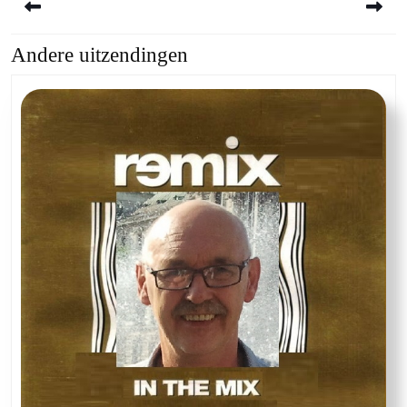
Andere uitzendingen
Previous
Next
post:
post: