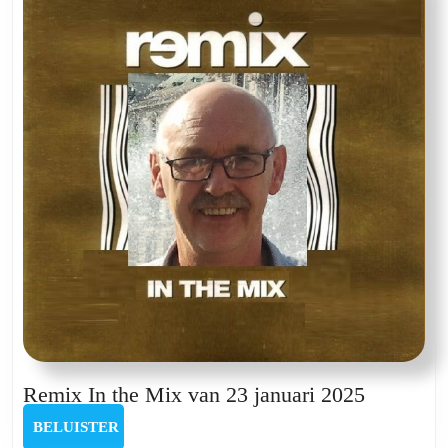
28
novem
2024
Remix
Remix In the Mix van 23 januari 2025
In
BELUISTER
BELUISTER
the