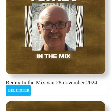
2025
Remi
Remix In the Mix van 28 november 2024
In
BELUISTER
BELUISTER
the
Mix
van