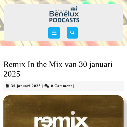
Skip
to
content
Skip
to
Open
content
Button
Remix In the Mix van 30 januari
2025
30
30 januari 2025
0 Comment
|
|
januari
2025