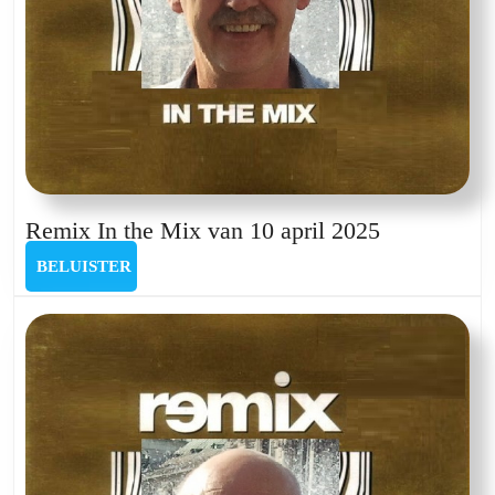
Remix
Remix In the Mix van 10 april 2025
In
BELUISTER
BELUISTER
the
Mix
van
10
april
2025