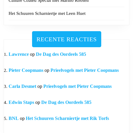
Culture Coated Special met Marino Roosen
Het Schuuren Scharniertje met Leen Huet
RECENTE REACTIES
Lawrence
op
De Dag des Oordeels 585
Pieter Coopmans
op
Prieelvogels met Pieter Coopmans
Carla Desmet
op
Prieelvogels met Pieter Coopmans
Edwin Staps
op
De Dag des Oordeels 585
BNL
op
Het Schuuren Scharniertje met Rik Torfs