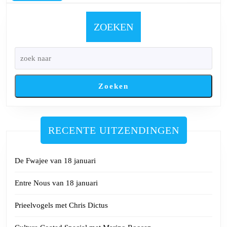
Mix
van
ZOEKEN
23
januari
2025
Zoeken
RECENTE UITZENDINGEN
De Fwajee van 18 januari
Entre Nous van 18 januari
Prieelvogels met Chris Dictus