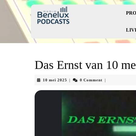
Skip
to
PRO
content
Skip
to
LIV
content
Das Ernst van 10 me
10
10 mei 2025
0 Comment
|
|
mei
2025