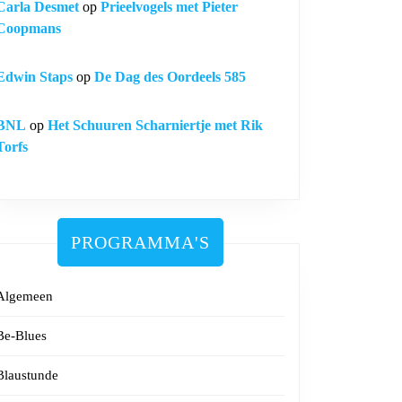
Carla Desmet
op
Prieelvogels met Pieter
Coopmans
Edwin Staps
op
De Dag des Oordeels 585
BNL
op
Het Schuuren Scharniertje met Rik
Torfs
PROGRAMMA'S
Algemeen
Be-Blues
Blaustunde