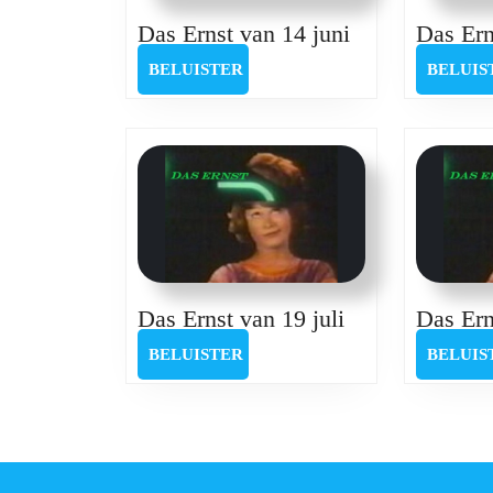
Das
Das Ernst van 14 juni
Das Ern
Ernst
BELUISTER
BELUISTER
BELUIS
van
14
juni
Das
Das Ernst van 19 juli
Das Ern
Ernst
BELUISTER
BELUISTER
BELUIS
van
19
juli