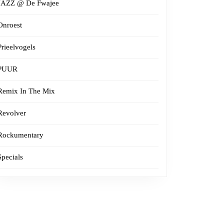
JAZZ @ De Fwajee
Onroest
Prieelvogels
PUUR
Remix In The Mix
Revolver
Rockumentary
Specials