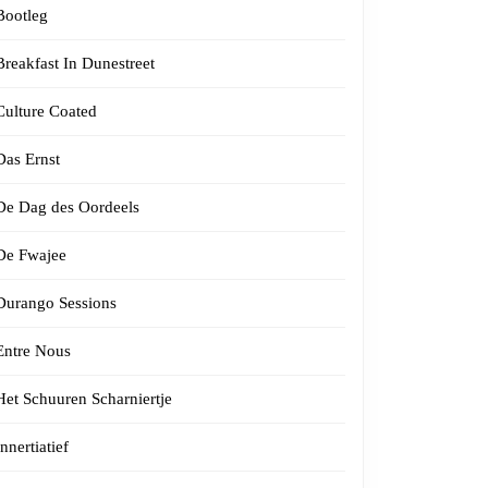
Bootleg
Breakfast In Dunestreet
Culture Coated
Das Ernst
De Dag des Oordeels
De Fwajee
Durango Sessions
Entre Nous
Het Schuuren Scharniertje
Innertiatief