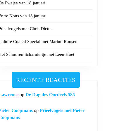
De Fwajee van 18 januari
Entre Nous van 18 januari
Prieelvogels met Chris Dictus
Culture Coated Special met Marino Roosen
Het Schuuren Scharniertje met Leen Huet
RECENTE REACTIES
Lawrence
op
De Dag des Oordeels 585
Pieter Coopmans
op
Prieelvogels met Pieter
Coopmans