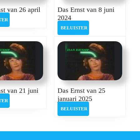
Das
st van 26 april
Das Ernst van 8 juni
Ernst
Das
2024
BELUISTER
TER
van
Ernst
BELUISTER
BELUISTER
26
van
april
8
juni
2024
Das
st van 21 juni
Das Ernst van 25
Ernst
Das
januari 2025
BELUISTER
TER
van
Ernst
BELUISTER
BELUISTER
21
van
juni
25
januari
2025