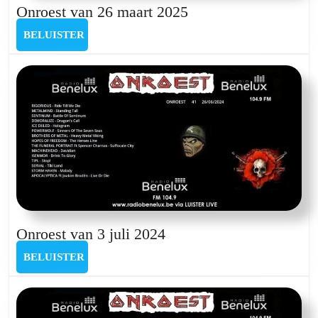
Onroest
Onroest van 26 maart 2025
van
BELUISTER
BELUISTER
26
maart
2025
Onroest
Onroest van 3 juli 2024
van
BELUISTER
BELUISTER
3
juli
2024