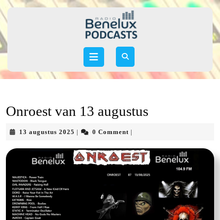
Skip
to
content
Skip
to
Open
content
Button
Onroest van 13 augustus
13
13 augustus 2025
0 Comment
|
|
augustus
2025