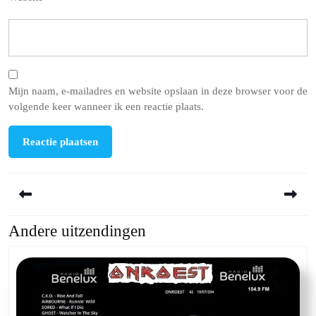
Mijn naam, e-mailadres en website opslaan in deze browser voor de
volgende keer wanneer ik een reactie plaats.
Berichtnavigatie
Andere uitzendingen
Previous
Next
post:
post: