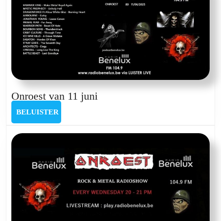
Onroest
Onroest van 11 juni
van
BELUISTER
BELUISTER
11
juni