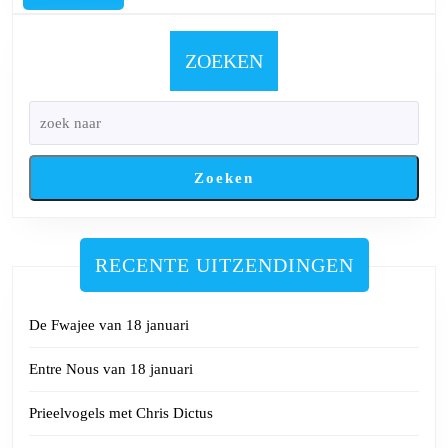
3
december
ZOEKEN
Zoeken
RECENTE UITZENDINGEN
De Fwajee van 18 januari
Entre Nous van 18 januari
Prieelvogels met Chris Dictus