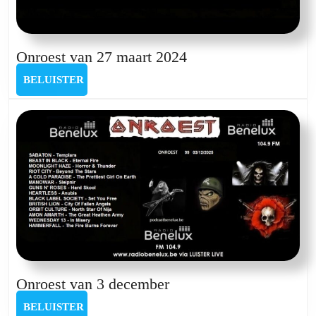
Onroest
Onroest van 27 maart 2024
van
BELUISTER
BELUISTER
27
maart
2024
Onroest
Onroest van 3 december
van
BELUISTER
BELUISTER