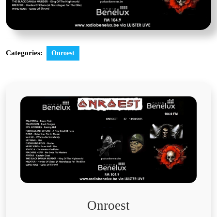
Categories:
Onroest
Onroest