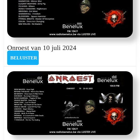
Onroest
Onroest van 10 juli 2024
van
BELUISTER
BELUISTER
10
juli
2024