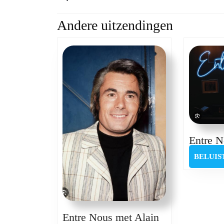
Andere uitzendingen
Previous
post:
Entre N
BELUIS
Entre Nous met Alain