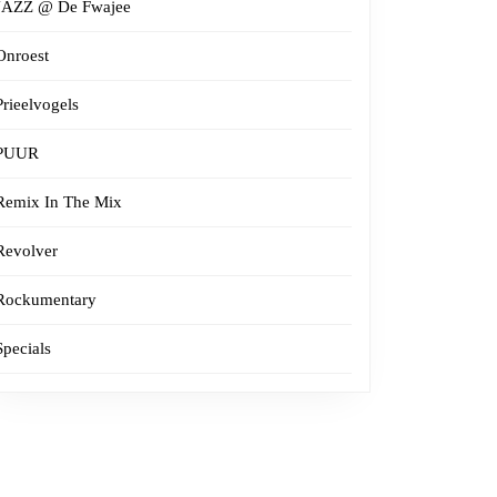
JAZZ @ De Fwajee
Onroest
Prieelvogels
PUUR
Remix In The Mix
Revolver
Rockumentary
Specials