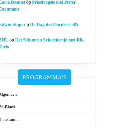
Carla Desmet
op
Prieelvogels met Pieter
Coopmans
Edwin Staps
op
De Dag des Oordeels 585
BNL
op
Het Schuuren Scharniertje met Rik
Torfs
PROGRAMMA'S
Algemeen
Be-Blues
Blaustunde