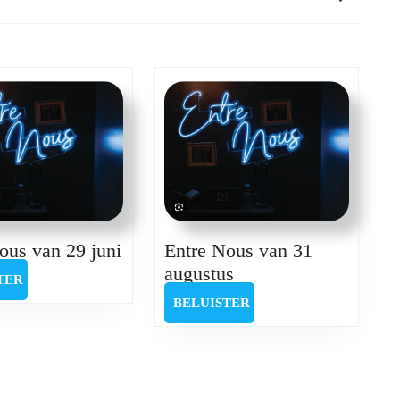
Next
post:
Entre
ous van 29 juni
Entre Nous van 31
Nous
Entre
augustus
BELUISTER
TER
van
Nous
BELUISTER
BELUISTER
29
van
juni
31
augustus