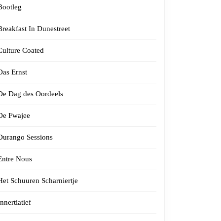
Bootleg
Breakfast In Dunestreet
Culture Coated
Das Ernst
De Dag des Oordeels
De Fwajee
Durango Sessions
Entre Nous
Het Schuuren Scharniertje
Innertiatief