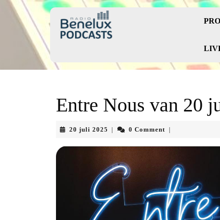
Skip
to
PRO
content
Skip
to
LIV
content
Entre Nous van 20 ju
20
20 juli 2025
0 Comment
|
|
juli
2025