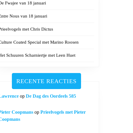
De Fwajee van 18 januari
Entre Nous van 18 januari
Prieelvogels met Chris Dictus
Culture Coated Special met Marino Roosen
Het Schuuren Scharniertje met Leen Huet
RECENTE REACTIES
Lawrence
op
De Dag des Oordeels 585
Pieter Coopmans
op
Prieelvogels met Pieter
Coopmans