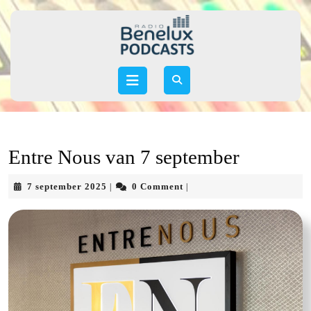
Skip
to
content
Skip
to
Open
content
Button
Entre Nous van 7 september
7
7 september 2025
0 Comment
|
|
september
2025