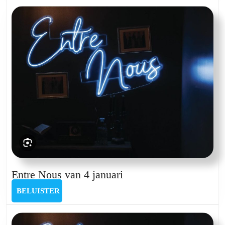
14
september
Entre
Entre Nous van 4 januari
Nous
BELUISTER
BELUISTER
van
4