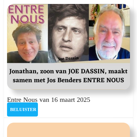
16
november
Entre
Entre Nous van 16 maart 2025
Nous
BELUISTER
BELUISTER
van
16
maart