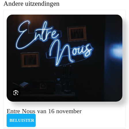
Andere uitzendingen
Previous
Next
post:
post:
Entre
Entre Nous van 16 november
Nous
BELUISTER
BELUISTER
van