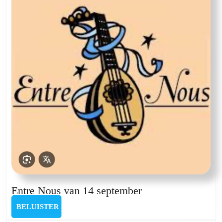
2025
Entre
Entre Nous van 14 september
Nous
BELUISTER
BELUISTER
van