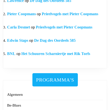
Lawrence
op
De Dag des Oordeels 585
Pieter Coopmans
op
Prieelvogels met Pieter Coopmans
Carla Desmet
op
Prieelvogels met Pieter Coopmans
Edwin Staps
op
De Dag des Oordeels 585
BNL
op
Het Schuuren Scharniertje met Rik Torfs
PROGRAMMA'S
Algemeen
Be-Blues