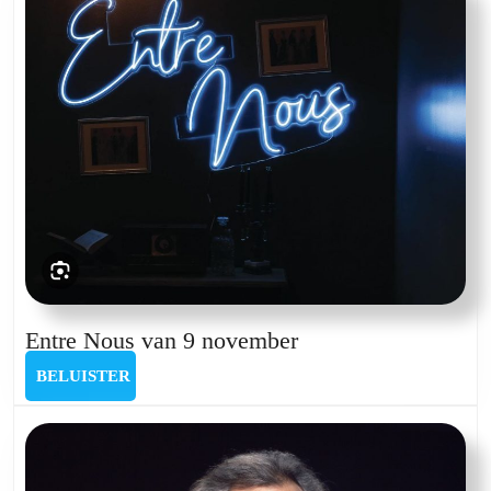
januari
Entre
Entre Nous van 9 november
Nous
BELUISTER
BELUISTER
van
9
november