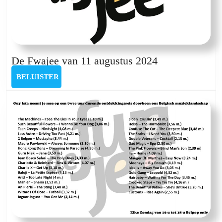
De
De Fwajee van 11 augustus 2024
Fwajee
BELUISTER
BELUISTER
van
11
augustus
2024