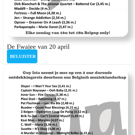
De
De Fwajee van 20 april
Fwajee
BELUISTER
BELUISTER
van
20
april