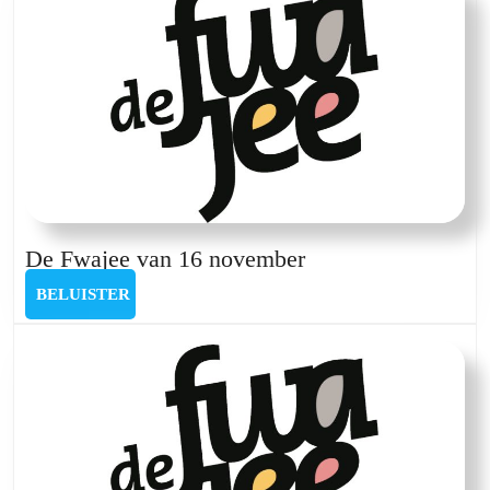
april
2025
De
De Fwajee van 16 november
Fwajee
BELUISTER
BELUISTER
van
16
november