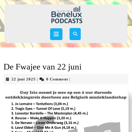
Skip
to
content
Skip
to
Open
content
Button
De Fwajee van 22 juni
22
22 juni 2025
0 Comment
|
|
juni
2025