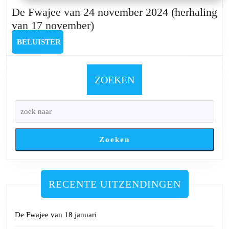
De Fwajee van 24 november 2024 (herhaling
De
van 17 november)
Fwajee
BELUISTER
BELUISTER
van
24
november
ZOEKEN
2024
(herhaling
van
17
Zoeken
november)
RECENTE UITZENDINGEN
De Fwajee van 18 januari