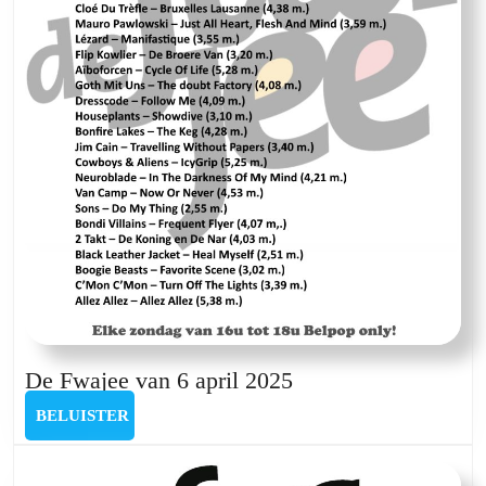
De
De Fwajee van 6 april 2025
Fwajee
BELUISTER
BELUISTER
van
6