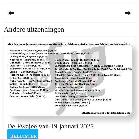
Berichtnavigatie
Andere uitzendingen
Previous
Next
post:
post:
De
De Fwajee van 19 januari 2025
Fwajee
BELUISTER
BELUISTER