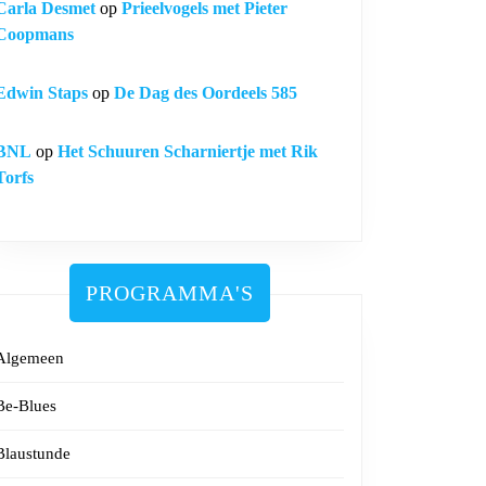
Carla Desmet
op
Prieelvogels met Pieter
Coopmans
Edwin Staps
op
De Dag des Oordeels 585
BNL
op
Het Schuuren Scharniertje met Rik
Torfs
PROGRAMMA'S
Algemeen
Be-Blues
Blaustunde