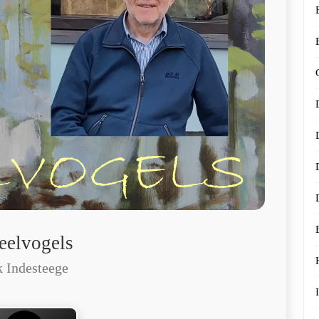
eelvogels
 Indesteege