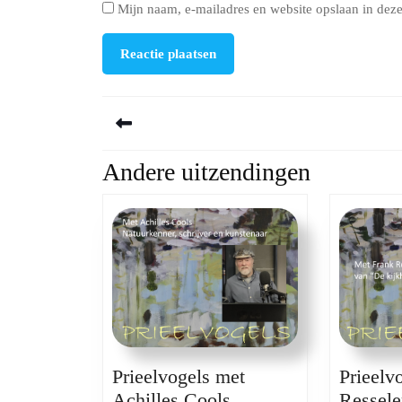
Mijn naam, e-mailadres en website opslaan in deze
Berichtnavigatie
Andere uitzendingen
Previous
post:
Prieelv
Prieelvogels met
Prieelvogels
Ressele
Achilles Cools