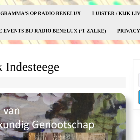
GRAMMA’S OP RADIO BENELUX
LUISTER / KIJK LI
E EVENTS BIJ RADIO BENELUX (‘T ZALKE)
PRIVAC
k Indesteege