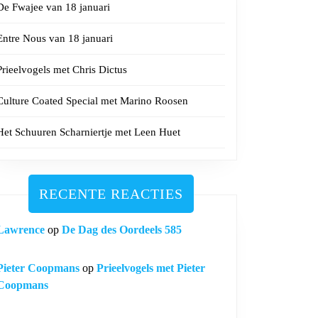
De Fwajee van 18 januari
Entre Nous van 18 januari
Prieelvogels met Chris Dictus
Culture Coated Special met Marino Roosen
Het Schuuren Scharniertje met Leen Huet
RECENTE REACTIES
Lawrence
op
De Dag des Oordeels 585
Pieter Coopmans
op
Prieelvogels met Pieter
Coopmans