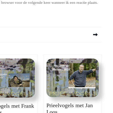
 browser voor de volgende keer wanneer ik een reactie plaats.
Next
post:
Prieelvogels met Jan
ogels met Frank
Prieelvogels
Loos
Prieelvogels
r