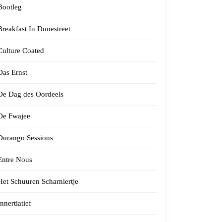
Bootleg
Breakfast In Dunestreet
Culture Coated
Das Ernst
De Dag des Oordeels
De Fwajee
Durango Sessions
Entre Nous
Het Schuuren Scharniertje
Innertiatief