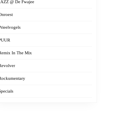
JAZZ @ De Fwajee
Onroest
Prieelvogels
PUUR
Remix In The Mix
Revolver
Rockumentary
Specials