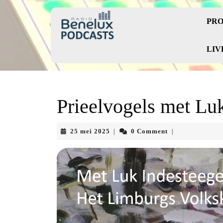
Skip
to
PRO
content
Skip
to
LIV
content
Prieelvogels met Lu
25
25 mei 2025
0 Comment
|
|
mei
2025