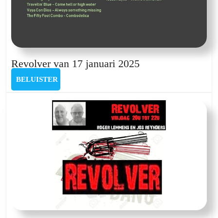
Revolver
Revolver van 17 januari 2025
van
BELUISTER
BELUISTER
17
januari
2025