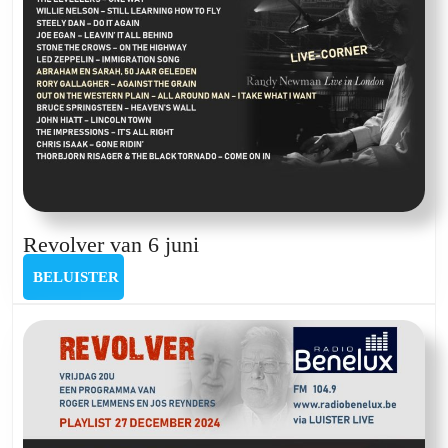
Revolver
Revolver van 6 juni
van
BELUISTER
BELUISTER
6
juni