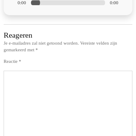
0:00
0:00
Reageren
Je e-mailadres zal niet getoond worden.
Vereiste velden zijn
gemarkeerd met
*
Reactie
*