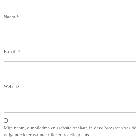
Naam
*
E-mail
*
Website
Mijn naam, e-mailadres en website opslaan in deze browser voor de
volgende keer wanneer ik een reactie plaats.