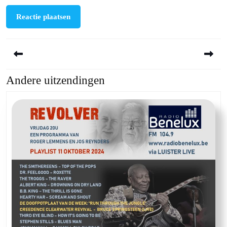
Berichtnavigatie
Andere uitzendingen
Previous
Next
post:
post: