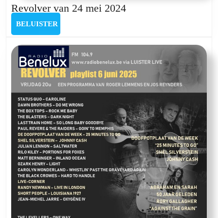
Revolver
Revolver van 24 mei 2024
van
BELUISTER
BELUISTER
24
mei
2024