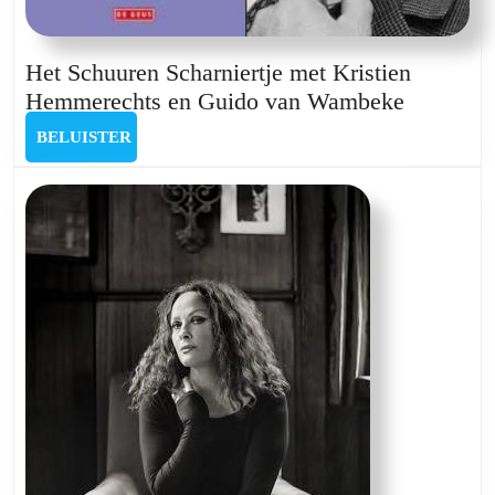
Het Schuuren Scharniertje met Kristien
Het
Hemmerechts en Guido van Wambeke
Schuuren
BELUISTER
BELUISTER
Scharnier
met
Kristien
Hemmere
en
Guido
van
Wambek