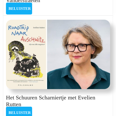
Vanderstraeten
Schuuren
BELUISTER
BELUISTER
Scharniertje
met
Margot
Vanderstraeten
Het Schuuren Scharniertje met Evelien
Het
Rutten
Schuuren
BELUISTER
BELUISTER