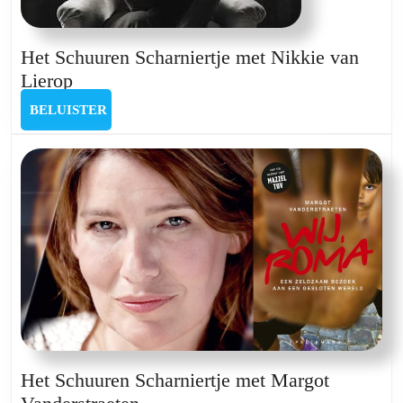
Het Schuuren Scharniertje met Nikkie van
Het
Lierop
Schuuren
BELUISTER
BELUISTER
Scharniertje
met
Nikkie
van
Lierop
Het Schuuren Scharniertje met Margot
Het