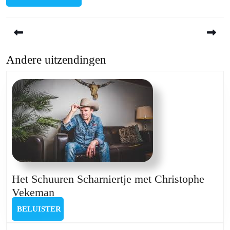
Berichtnavigatie
Andere uitzendingen
Previous
Next
post:
post:
Het Schuuren Scharniertje met Christophe
Het
Vekeman
Schuuren
BELUISTER
BELUISTER
Scharniertje