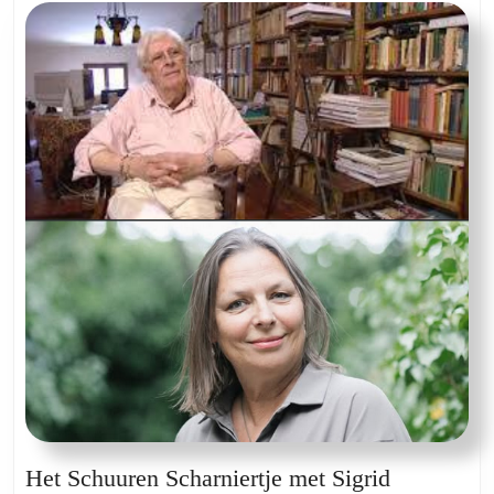
met
Christophe
Vekeman
Het Schuuren Scharniertje met Sigrid