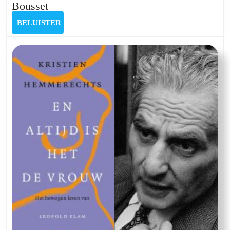
Het
Bousset
Schuuren
BELUISTER
BELUISTER
Scharniertje
met
Sigrid
Bousset