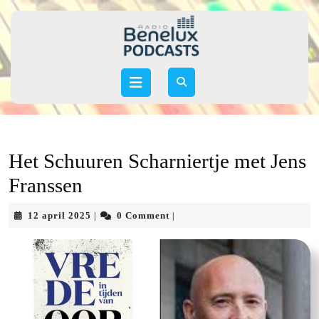
Skip
to
content
Skip
to
Open
content
Button
Het Schuuren Scharniertje met Jens
Franssen
12
12 april 2025
0 Comment
|
|
april
2025