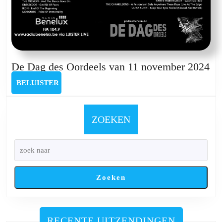
De
De Dag des Oordeels van 11 november 2024
Da
BELUISTER
BELUISTER
de
Oo
va
ZOEKEN
11
no
20
Zoeken
RECENTE UITZENDINGEN