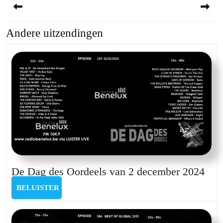
Andere uitzendingen
Previous
Next
post:
post:
De
De Dag des Oordeels van 2 december 2024
Dag
BELUISTER
BELUISTER
des
Oor
van