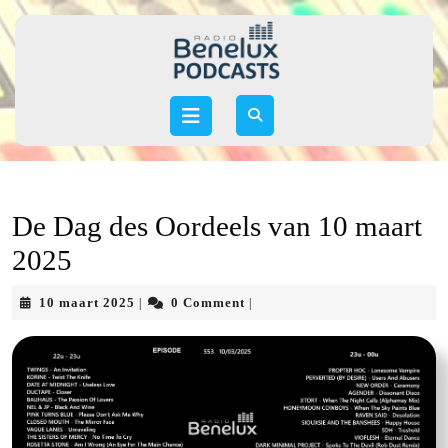
Skip
to
content
Skip
to
Open
content
Button
De Dag des Oordeels van 10 maart
2025
10
10 maart 2025
0 Comment
|
|
maart
2025