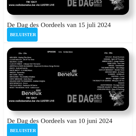
De
De Dag des Oordeels van 15 juli 2024
Dag
BELUISTER
BELUISTER
des
Oordeels
van
15
juli
2024
De
De Dag des Oordeels van 10 juni 2024
Dag
BELUISTER
BELUISTER