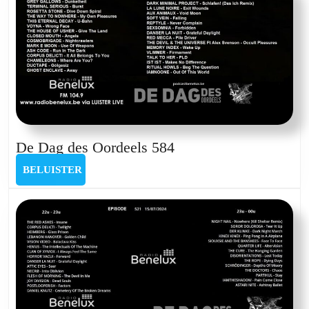
2
dec
202
De
De Dag des Oordeels 584
Dag
BELUISTER
BELUISTER
des
Oordeels
584