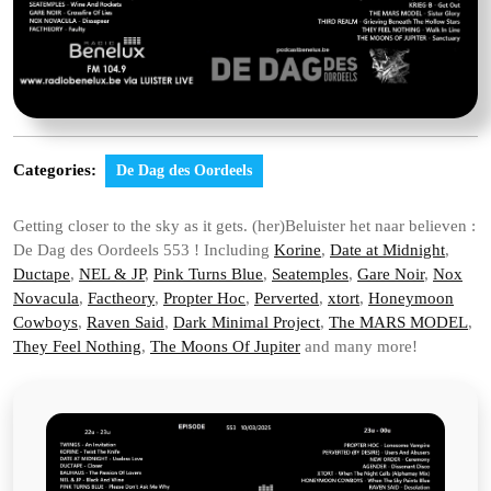
Categories:
De Dag des Oordeels
Getting closer to the sky as it gets. (her)Beluister het naar believen :
De Dag des Oordeels 553 ! Including
Korine
,
Date at Midnight
,
Ductape
,
NEL & JP
,
Pink Turns Blue
,
Seatemples
,
Gare Noir
,
Nox
Novacula
,
Factheory
,
Propter Hoc
,
Perverted
,
xtort
,
Honeymoon
Cowboys
,
Raven Said
,
Dark Minimal Project
,
The MARS MODEL
,
They Feel Nothing
,
The Moons Of Jupiter
and many more!