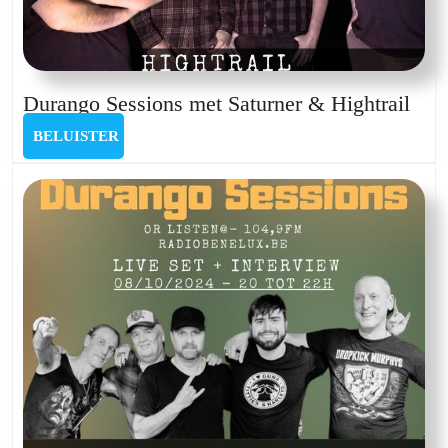
Dur
Durango Sessions met Saturner & Hightrail
Sess
BELUISTER
BELUISTER
met
Satu
&
High