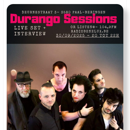
Kosmo
Kabaal
&
Grumpy
George
live