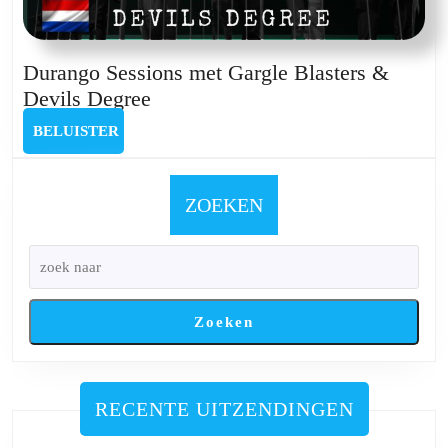
Durango Sessions met Gargle Blasters &
Durango
Devils Degree
Sessions
BELUISTER
BELUISTER
met
Gargle
Blasters
ZOEKEN
&
Devils
Degree
Zoeken
RECENTE UITZENDINGEN