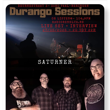
Nervous
Shakes
&
Transport
Aerian
live