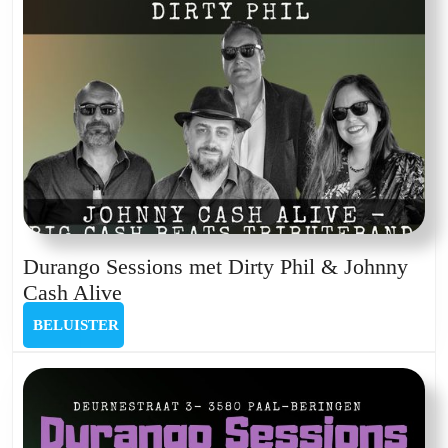
Durango Sessions met Dirty Phil & Johnny
Durango
Cash Alive
Sessions
BELUISTER
BELUISTER
met
Dirty
Phil
&
Johnny