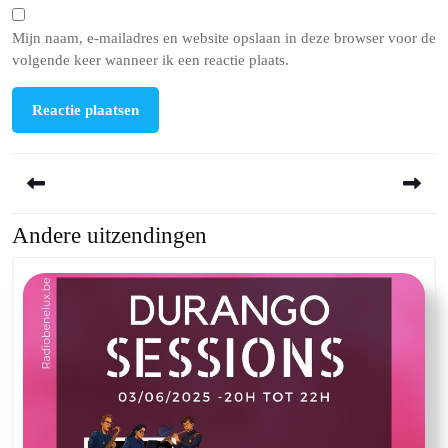
Mijn naam, e-mailadres en website opslaan in deze browser voor de
volgende keer wanneer ik een reactie plaats.
Berichtnavigatie
Andere uitzendingen
Previous
Next
post:
post: