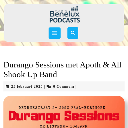
Skip
to
content
Skip
to
Open
content
Button
Durango Sessions met Apoth & All
Shook Up Band
25
25 februari 2025
0 Comment
|
|
februari
2025