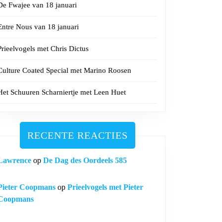
De Fwajee van 18 januari
Entre Nous van 18 januari
Prieelvogels met Chris Dictus
Culture Coated Special met Marino Roosen
Het Schuuren Scharniertje met Leen Huet
RECENTE REACTIES
Lawrence
op
De Dag des Oordeels 585
Pieter Coopmans
op
Prieelvogels met Pieter
Coopmans