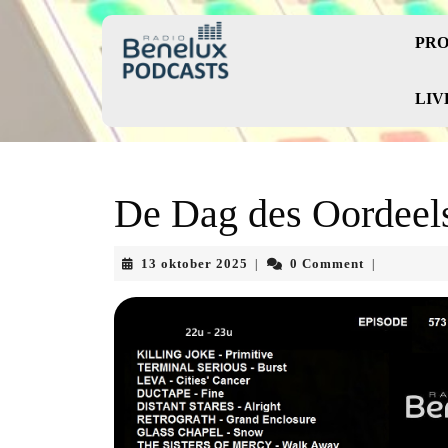
Skip
to
PRO
content
Skip
to
LIV
content
De Dag des Oordeels
13
13 oktober 2025
0 Comment
|
|
oktober
2025