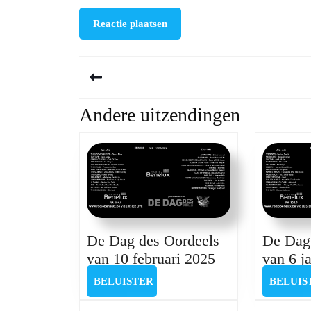
Berichtnavigatie
Andere uitzendingen
Previous
post:
De Dag des Oordeels
De Dag
De
van 10 februari 2025
van 6 j
Dag
BELUISTER
BELUISTER
BELUIS
des