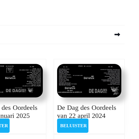
Next
post:
De Dag des Oordeels
 des Oordeels
De
De
van 22 april 2024
anuari 2025
Dag
Dag
BELUISTER
BELUISTER
BELUISTER
TER
des
des