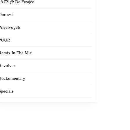
JAZZ @ De Fwajee
Onroest
Prieelvogels
PUUR
Remix In The Mix
Revolver
Rockumentary
Specials