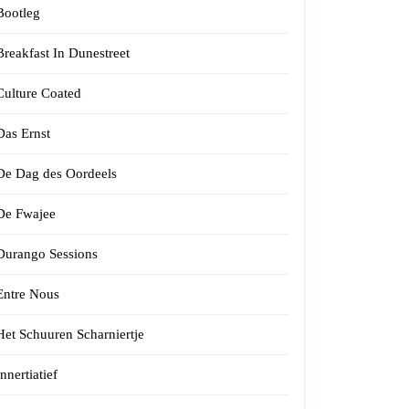
Bootleg
Breakfast In Dunestreet
Culture Coated
Das Ernst
De Dag des Oordeels
De Fwajee
Durango Sessions
Entre Nous
Het Schuuren Scharniertje
Innertiatief