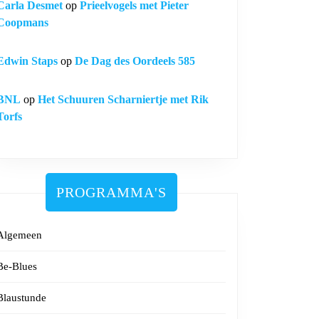
Carla Desmet
op
Prieelvogels met Pieter
Coopmans
Edwin Staps
op
De Dag des Oordeels 585
BNL
op
Het Schuuren Scharniertje met Rik
Torfs
PROGRAMMA'S
Algemeen
Be-Blues
Blaustunde