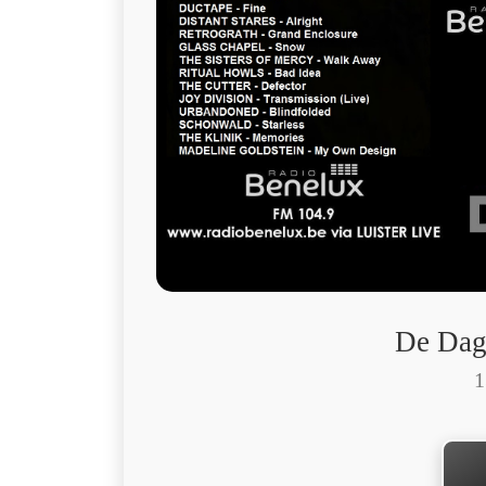
De Dag
1