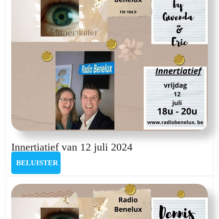
Innertiatief
Innertiatief van 12 juli 2024
van
BELUISTER
BELUISTER
12
juli
2024