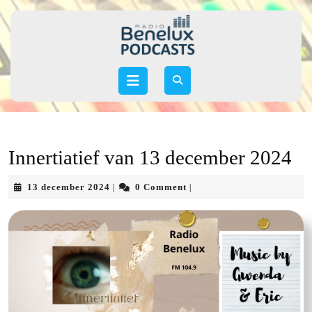
Skip
to
content
Skip
to
Open
content
Button
Innertiatief van 13 december 2024
13
13 december 2024
0 Comment
|
|
december
2024