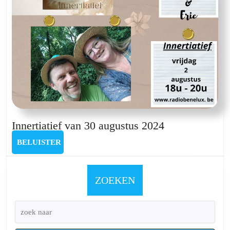
Innertiatief
Innertiatief van 30 augustus 2024
van
BELUISTER
BELUISTER
30
augustus
2024
ZOEKEN