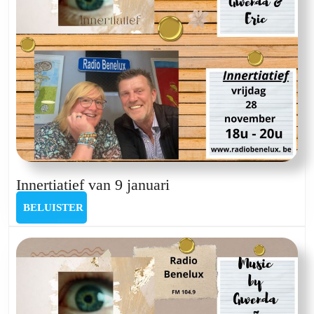
Innertiatief
Innertiatief van 9 januari
van
BELUISTER
BELUISTER
9
januari