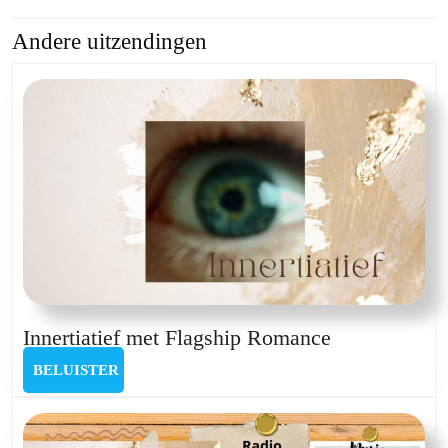
Andere uitzendingen
Previous
Next
post:
post:
Innertiatief
Innertiatief met Flagship Romance
met
BELUISTER
BELUISTER
Flagship
Romance