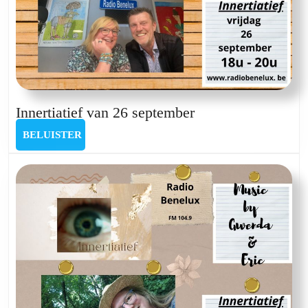
Innertiatief
Innertiatief van 26 september
van
BELUISTER
BELUISTER
26
september