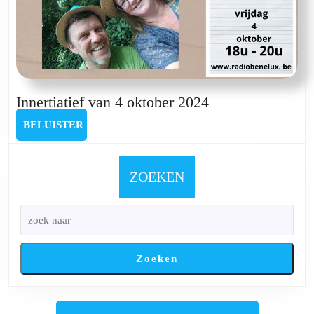
Innertiatief
Innertiatief van 4 oktober 2024
van
BELUISTER
BELUISTER
4
oktober
2024
ZOEKEN
Zoeken