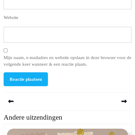
Website
Mijn naam, e-mailadres en website opslaan in deze browser voor de
volgende keer wanneer ik een reactie plaats.
Berichtnavigatie
Andere uitzendingen
Previous
Next
post:
post: