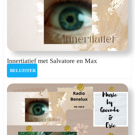
Innertiatief
Innertiatief met Salvatore en Max
met
BELUISTER
BELUISTER
Salvatore
en
Max