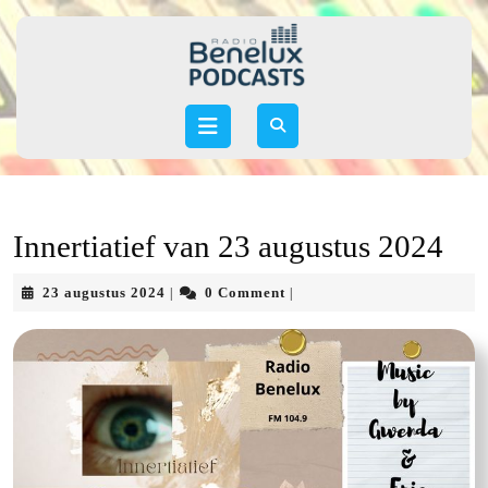
Skip
to
content
Skip
to
Open
content
Button
Innertiatief van 23 augustus 2024
23
23 augustus 2024
0 Comment
|
|
augustus
2024