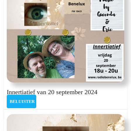
Innertiatief
Innertiatief van 20 september 2024
van
BELUISTER
BELUISTER
20
september
2024