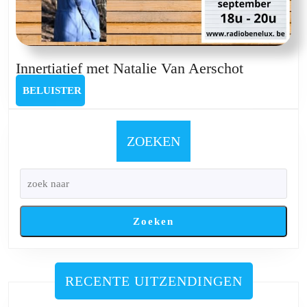
Innertiatie
Innertiatief met Natalie Van Aerschot
met
BELUISTER
BELUISTER
Natalie
Van
Aerschot
ZOEKEN
Zoeken
RECENTE UITZENDINGEN