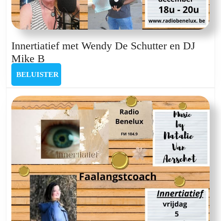
Innertiatief met Wendy De Schutter en DJ
Innertiatief
Mike B
met
BELUISTER
BELUISTER
Wendy
De
Schutter
en
DJ
Mike
B