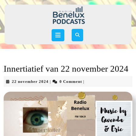
Skip
to
content
Skip
to
Open
content
Button
Innertiatief van 22 november 2024
22
22 november 2024
0 Comment
|
|
november
2024