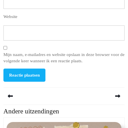
Website
Mijn naam, e-mailadres en website opslaan in deze browser voor de
volgende keer wanneer ik een reactie plaats.
Berichtnavigatie
Andere uitzendingen
Previous
Next
post:
post: