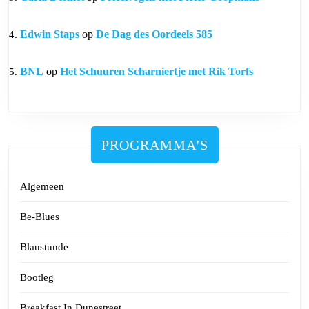
Edwin Staps
op
De Dag des Oordeels 585
BNL
op
Het Schuuren Scharniertje met Rik Torfs
PROGRAMMA'S
Algemeen
Be-Blues
Blaustunde
Bootleg
Breakfast In Dunestreet