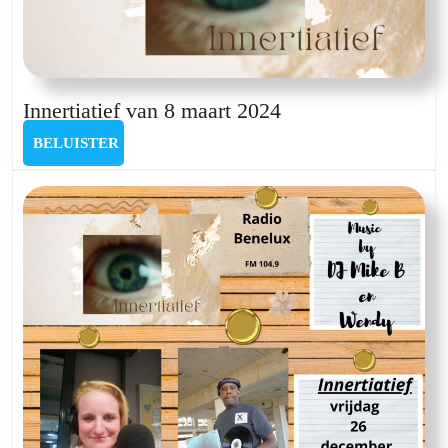
Innertiatief
Innertiatief van 8 maart 2024
van
BELUISTER
BELUISTER
8
maart
2024