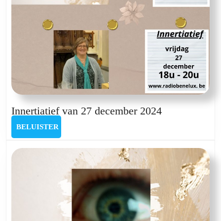
Innertiatief
Innertiatief van 27 december 2024
van
BELUISTER
BELUISTER
27
december
2024