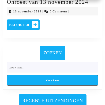
Onroe
Onroest van 13 november 2024
van
13
13 november 2024
0 Comment
|
|
13
november
2024
novem
BELUISTER
BELUISTER
2024
ZOEKEN
Zoeken
RECENTE UITZENDINGEN