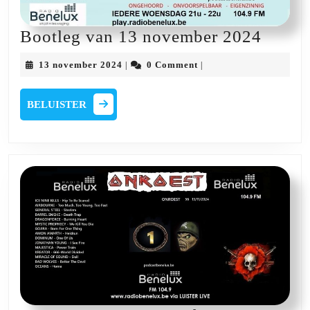
Bootl
Bootleg van 13 november 2024
van
13
13 november 2024
0 Comment
|
|
13
november
2024
novem
BELUISTER
BELUISTER
2024