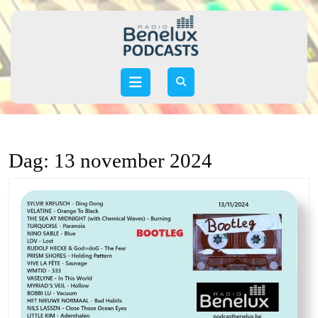
Skip
to
content
Skip
to
Open
content
Button
Dag:
13 november 2024