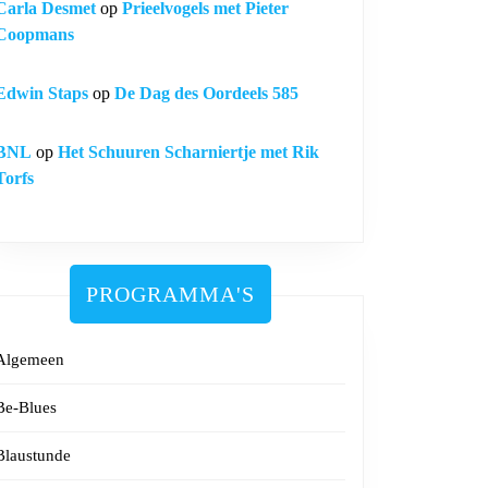
Carla Desmet
op
Prieelvogels met Pieter
Coopmans
Edwin Staps
op
De Dag des Oordeels 585
BNL
op
Het Schuuren Scharniertje met Rik
Torfs
PROGRAMMA'S
Algemeen
Be-Blues
Blaustunde