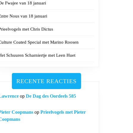
De Fwajee van 18 januari
Entre Nous van 18 januari
Prieelvogels met Chris Dictus
Culture Coated Special met Marino Roosen
Het Schuuren Scharniertje met Leen Huet
RECENTE REACTIES
Lawrence
op
De Dag des Oordeels 585
Pieter Coopmans
op
Prieelvogels met Pieter
Coopmans