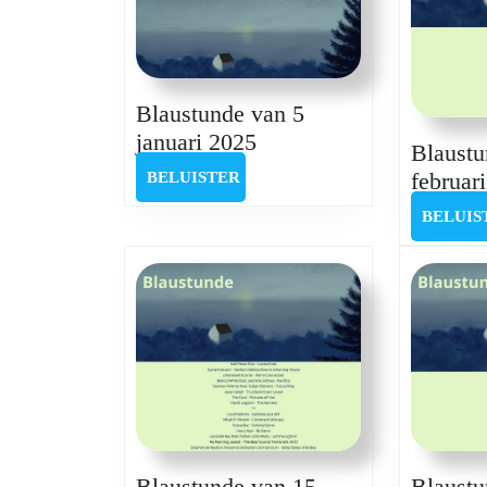
Blaustunde van 5
Blaustunde
januari 2025
Blaustu
van
februar
BELUISTER
BELUISTER
5
BELUIS
januari
2025
Blaustunde van 15
Blaustu