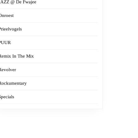
JAZZ @ De Fwajee
Onroest
Prieelvogels
PUUR
Remix In The Mix
Revolver
Rockumentary
Specials