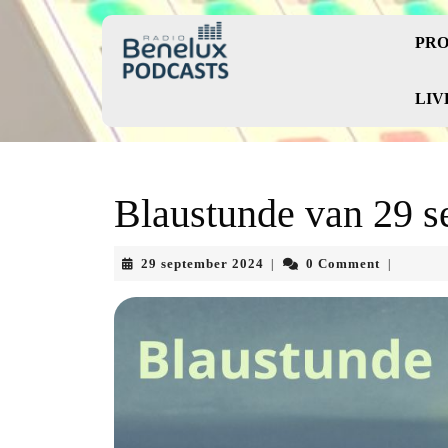
Skip
to
PRO
content
Skip
to
LIV
content
Blaustunde van 29 
29
29 september 2024
0 Comment
|
|
september
2024