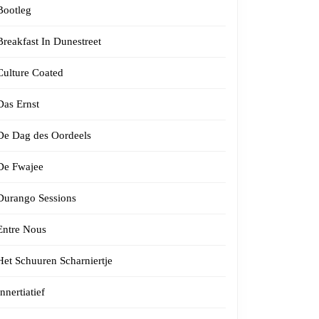
Bootleg
Breakfast In Dunestreet
Culture Coated
Das Ernst
De Dag des Oordeels
De Fwajee
Durango Sessions
Entre Nous
Het Schuuren Scharniertje
Innertiatief