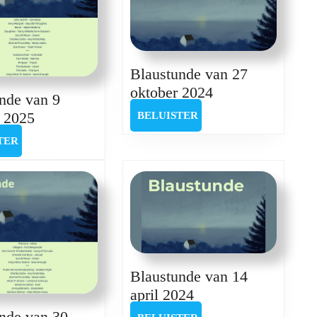
Blaustunde van 27
Blaustunde
oktober 2024
nde van 9
van
Blaustunde
i 2025
BELUISTER
BELUISTER
27
van
BELUISTER
TER
oktober
9
2024
februari
2025
Blaustunde van 14
Blaustunde
april 2024
van
nde van 30