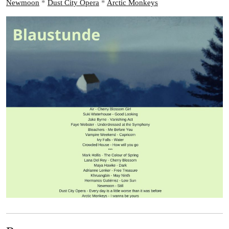
Newmoon
*
Dust City Opera
*
Arctic Monkeys