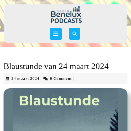
Skip
to
content
Skip
to
Open
content
Button
Blaustunde van 24 maart 2024
24
24 maart 2024
0 Comment
|
|
maart
2024