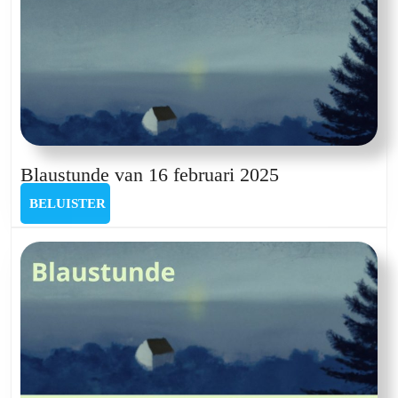
Blaustunde
Blaustunde van 16 februari 2025
van
BELUISTER
BELUISTER
16
februari
2025