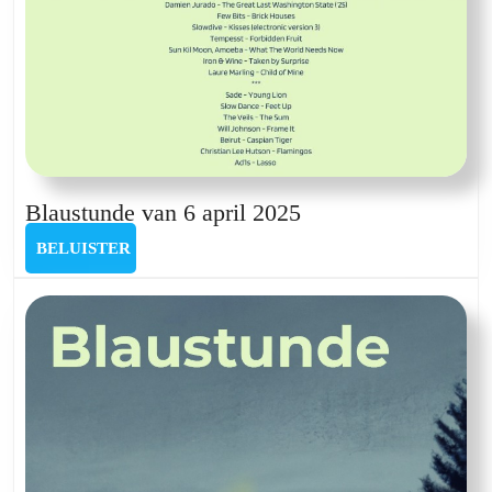
Blaustunde
Blaustunde van 6 april 2025
van
BELUISTER
BELUISTER
6
april
2025