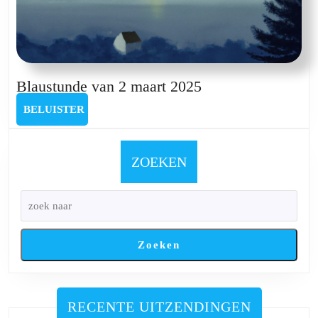
Blaustunde
Blaustunde van 2 maart 2025
van
BELUISTER
BELUISTER
2
maart
2025
ZOEKEN
Zoeken
RECENTE UITZENDINGEN