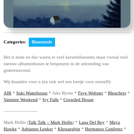
Categories:
Blaustunde
Het is lente en dus waren er veel kersenbloesems maar vooral veel
nieuwe albumreleases te bespeuren in de uitzending van
gisterenavond.
Wij draaiden voor u (en
ook wel een beetje voor onszelf):
AIR
*
Suki Waterhouse
* Jake Byrne *
Faye Webster
*
Bleachers
*
Vampire Weekend
*
Ivy Falls
*
Crowded House
———————–
Mark Hollis (
Talk Talk – Mark Hollis
) *
Lana Del Rey
*
Maya
Hawke
*
Adrianne Lenker
*
Khruangbin
*
Hermanos Gutiérrez
*