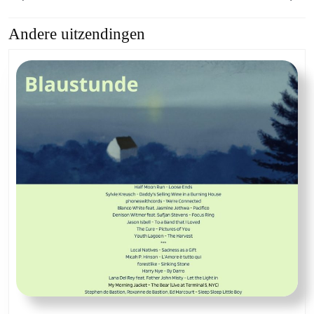
Andere uitzendingen
Previous
Next
post:
post: