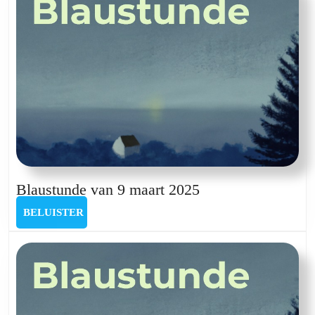
Blaustunde
Blaustunde van 9 maart 2025
van
BELUISTER
BELUISTER
9
maart
2025