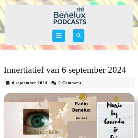
Skip
to
content
Skip
to
Open
content
Button
Innertiatief van 6 september 2024
6
6 september 2024
0 Comment
|
|
september
2024