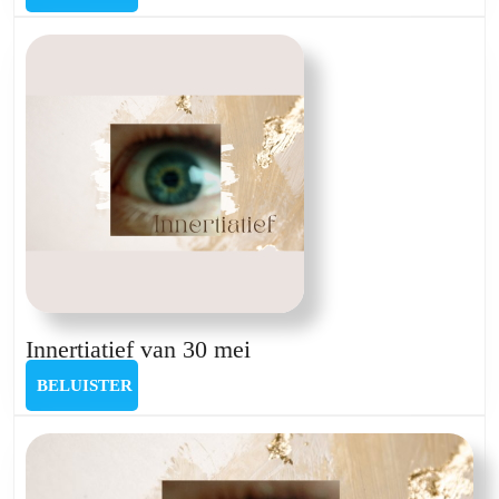
Wendy
De
Schutter
Innertiatief
Innertiatief van 30 mei
van
BELUISTER
BELUISTER
30
mei