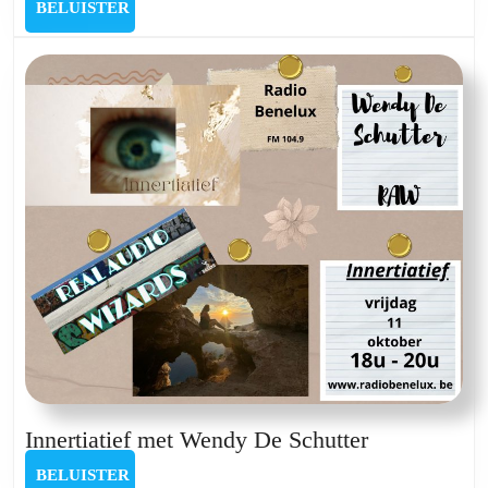
BELUISTER
BELUISTER
Tanika
Kenens
Innertiatief
Innertiatief met Wendy De Schutter
met
BELUISTER
BELUISTER