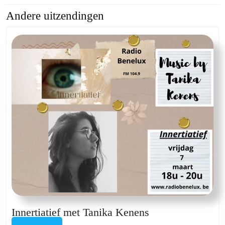
Andere uitzendingen
Previous
Next
post:
post:
Innertiatief
Innertiatief met Tanika Kenens
met