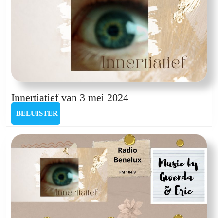
Innertiatief
Innertiatief van 3 mei 2024
van
BELUISTER
BELUISTER
3
mei
2024