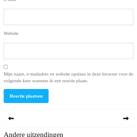
Website
Mijn naam, e-mailadres en website opslaan in deze browser voor de
volgende keer wanneer ik een reactie plaats.
Berichtnavigatie
Andere uitzendingen
Previous
Next