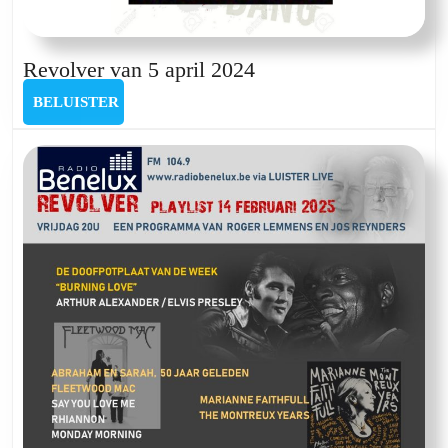
Revolver
Revolver van 5 april 2024
van
BELUISTER
BELUISTER
5
april
2024