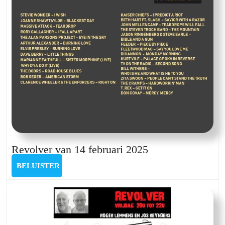
Revolver
Revolver van 14 februari 2025
van
BELUISTER
BELUISTER
14
februari
2025