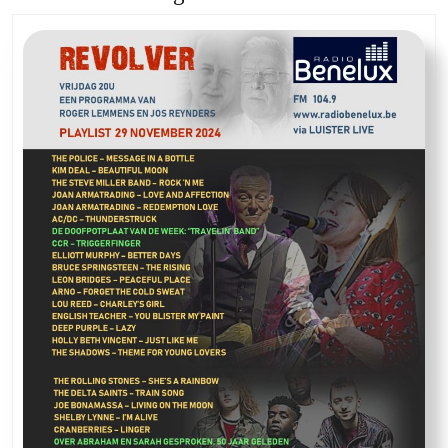
post:
post: