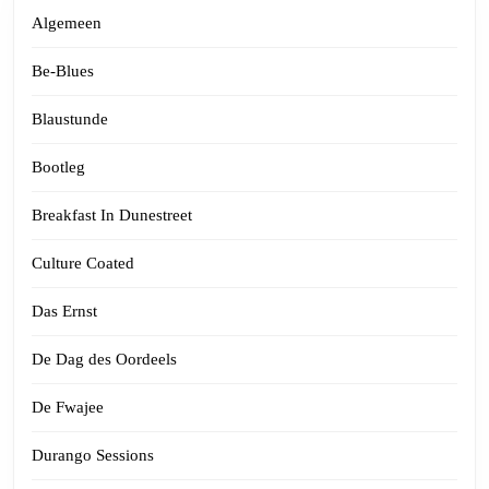
Algemeen
Be-Blues
Blaustunde
Bootleg
Breakfast In Dunestreet
Culture Coated
Das Ernst
De Dag des Oordeels
De Fwajee
Durango Sessions