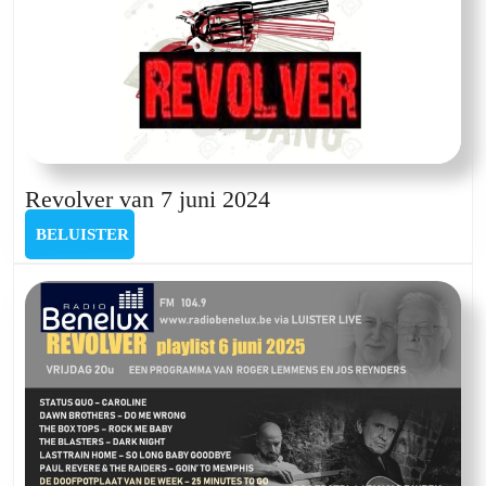
Revolver
Revolver van 7 juni 2024
van
BELUISTER
BELUISTER
7
juni
2024