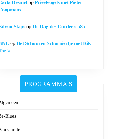
Carla Desmet
op
Prieelvogels met Pieter
Coopmans
Edwin Staps
op
De Dag des Oordeels 585
BNL
op
Het Schuuren Scharniertje met Rik
Torfs
PROGRAMMA'S
Algemeen
Be-Blues
Blaustunde