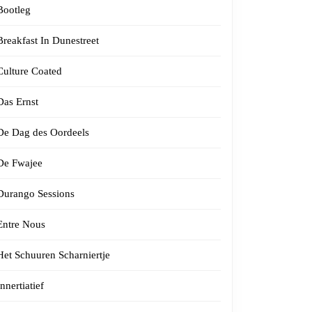
Bootleg
Breakfast In Dunestreet
Culture Coated
Das Ernst
De Dag des Oordeels
De Fwajee
Durango Sessions
Entre Nous
Het Schuuren Scharniertje
Innertiatief