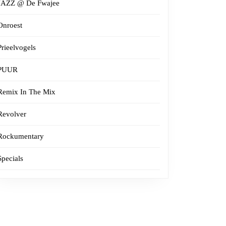
JAZZ @ De Fwajee
Onroest
Prieelvogels
PUUR
Remix In The Mix
Revolver
Rockumentary
Specials