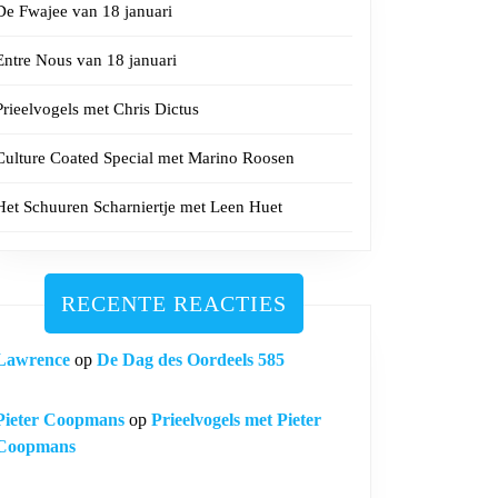
De Fwajee van 18 januari
Entre Nous van 18 januari
Prieelvogels met Chris Dictus
Culture Coated Special met Marino Roosen
Het Schuuren Scharniertje met Leen Huet
RECENTE REACTIES
Lawrence
op
De Dag des Oordeels 585
Pieter Coopmans
op
Prieelvogels met Pieter
Coopmans