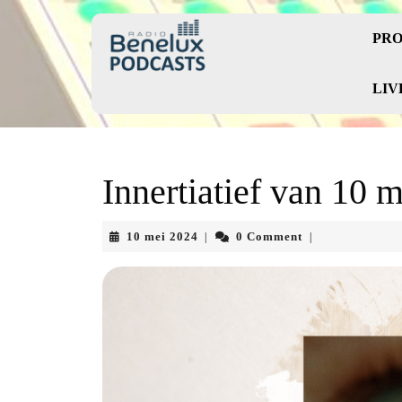
Skip
to
PRO
content
Skip
to
LIV
content
Innertiatief van 10 
10
10 mei 2024
0 Comment
|
|
mei
2024