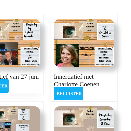
Next
post:
Innertiatief
tief van 27 juni
Innertiatief met
van
Innertiatief
Charlotte Coenen
BELUISTER
TER
27
met
BELUISTER
BELUISTER
juni
Charlotte
Coenen