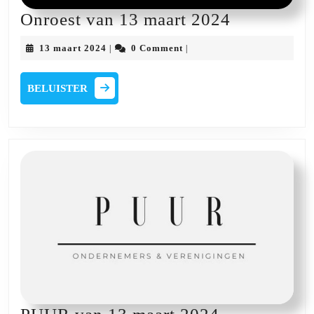
Onroest
Onroest van 13 maart 2024
van
13
13 maart 2024
0 Comment
|
|
13
maart
2024
maart
BELUISTER
BELUISTER
2024
PUUR