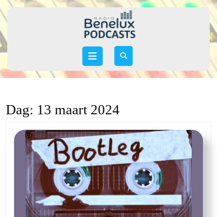
Skip
to
content
Skip
to
Open
content
Button
Dag:
13 maart 2024