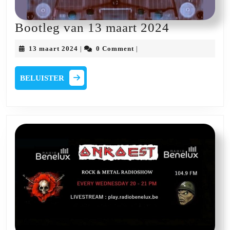
Bootleg
Bootleg van 13 maart 2024
van
13
13 maart 2024
0 Comment
|
|
13
maart
2024
maart
BELUISTER
BELUISTER
2024