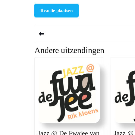
Berichtnavigatie
Andere uitzendingen
Previous
post:
Jazz @ De Fwajee van
Jazz @