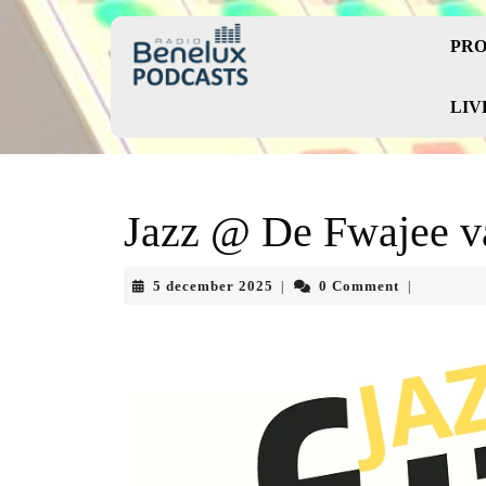
Skip
to
PRO
content
Skip
to
LIV
content
Jazz @ De Fwajee v
5
5 december 2025
0 Comment
|
|
december
2025