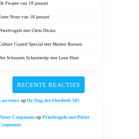
De Fwajee van 18 januari
Entre Nous van 18 januari
Prieelvogels met Chris Dictus
Culture Coated Special met Marino Roosen
Het Schuuren Scharniertje met Leen Huet
RECENTE REACTIES
Lawrence
op
De Dag des Oordeels 585
Pieter Coopmans
op
Prieelvogels met Pieter
Coopmans