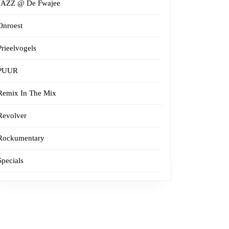
JAZZ @ De Fwajee
Onroest
Prieelvogels
PUUR
Remix In The Mix
Revolver
Rockumentary
Specials