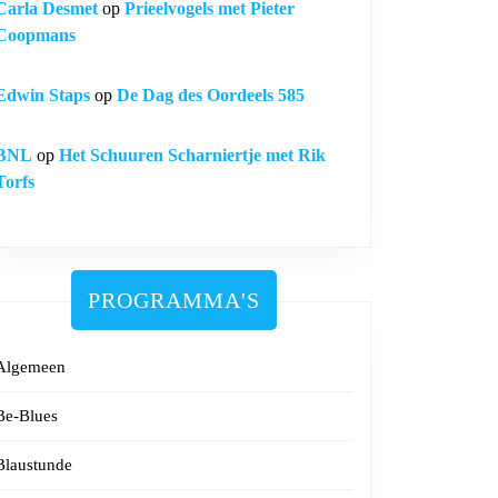
Carla Desmet
op
Prieelvogels met Pieter
Coopmans
Edwin Staps
op
De Dag des Oordeels 585
BNL
op
Het Schuuren Scharniertje met Rik
Torfs
PROGRAMMA'S
Algemeen
Be-Blues
Blaustunde