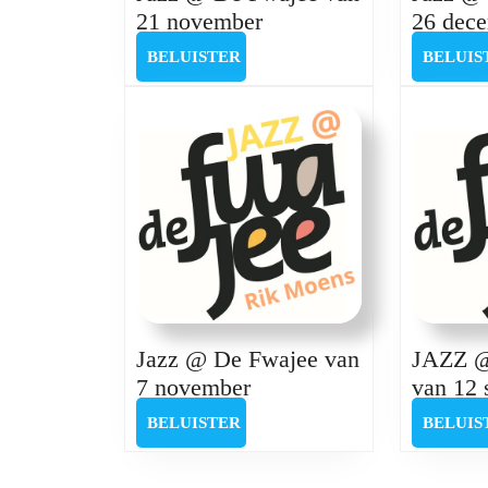
Jazz
21 november
26 dec
@
BELUISTER
BELUISTER
BELUIS
De
Fwajee
van
21
november
Jazz @ De Fwajee van
JAZZ @
Jazz
7 november
van 12 
@
BELUISTER
BELUISTER
BELUIS
De
Fwajee