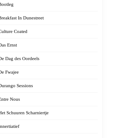
Bootleg
Breakfast In Dunestreet
Culture Coated
Das Ernst
De Dag des Oordeels
De Fwajee
Durango Sessions
Entre Nous
Het Schuuren Scharniertje
Innertiatief