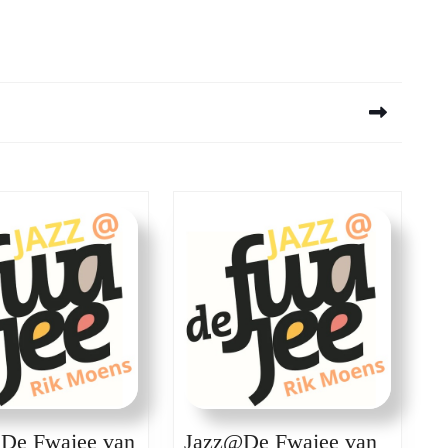
Next
post:
 De Fwajee van
Jazz@De Fwajee van