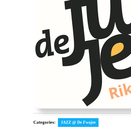
Categories:
JAZZ @ De Fwajee