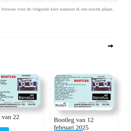
 browser voor de volgende keer wanneer ik een reactie plaats.
Next
post:
 van 22
Bootleg van 12
Bootleg
Bootleg
februari 2025