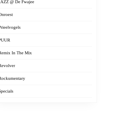
JAZZ @ De Fwajee
Onroest
Prieelvogels
PUUR
Remix In The Mix
Revolver
Rockumentary
Specials