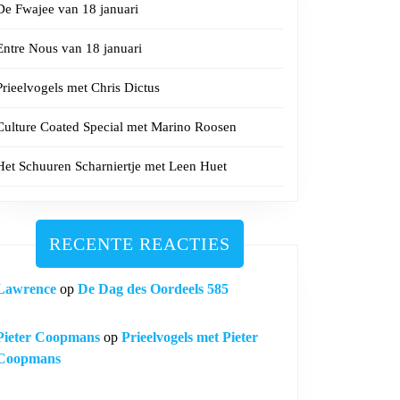
De Fwajee van 18 januari
Entre Nous van 18 januari
Prieelvogels met Chris Dictus
Culture Coated Special met Marino Roosen
Het Schuuren Scharniertje met Leen Huet
RECENTE REACTIES
Lawrence
op
De Dag des Oordeels 585
Pieter Coopmans
op
Prieelvogels met Pieter
Coopmans