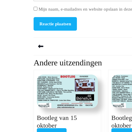
Mijn naam, e-mailadres en website opslaan in deze
Berichtnavigatie
Andere uitzendingen
Previous
post:
Bootleg van 15
Bootleg
Bootleg
oktober
oktober