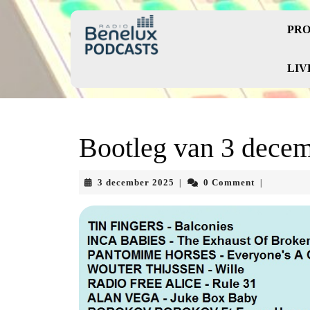
Skip
to
PRO
content
Skip
to
LIV
content
Bootleg van 3 dece
3
3 december 2025
0 Comment
|
|
december
2025