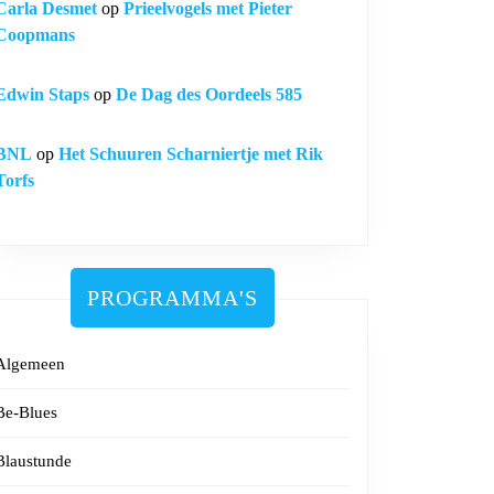
Carla Desmet
op
Prieelvogels met Pieter
Coopmans
Edwin Staps
op
De Dag des Oordeels 585
BNL
op
Het Schuuren Scharniertje met Rik
Torfs
PROGRAMMA'S
Algemeen
Be-Blues
Blaustunde