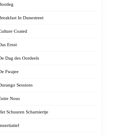
Bootleg
Breakfast In Dunestreet
Culture Coated
Das Ernst
De Dag des Oordeels
De Fwajee
Durango Sessions
Entre Nous
Het Schuuren Scharniertje
Innertiatief