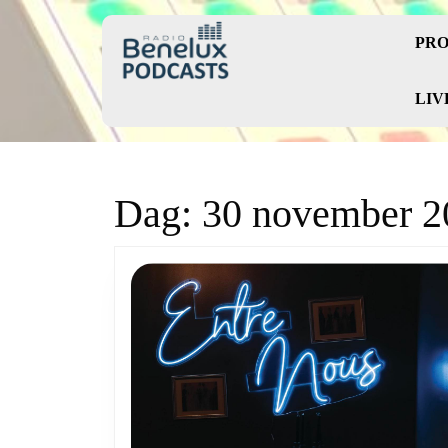
Skip
to
PRO
content
Skip
to
LIV
content
Dag:
30 november 2