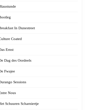
Blaustunde
Bootleg
Breakfast In Dunestreet
Culture Coated
Das Ernst
De Dag des Oordeels
De Fwajee
Durango Sessions
Entre Nous
Het Schuuren Scharniertje