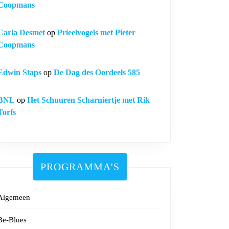
Coopmans
Carla Desmet
op
Prieelvogels met Pieter
Coopmans
Edwin Staps
op
De Dag des Oordeels 585
BNL
op
Het Schuuren Scharniertje met Rik
Torfs
PROGRAMMA'S
Algemeen
Be-Blues