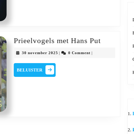
Prieelvog
Prieelvogels met Hans Put
met
30
30 november 2025
0 Comment
|
|
Hans
november
2025
Put
BELUISTER
BELUISTER