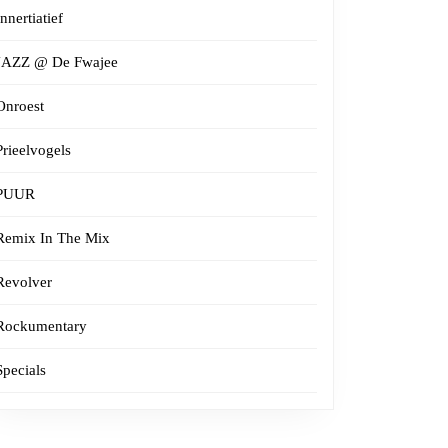
Innertiatief
JAZZ @ De Fwajee
Onroest
Prieelvogels
PUUR
Remix In The Mix
Revolver
Rockumentary
Specials