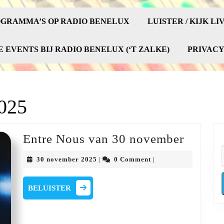
GRAMMA’S OP RADIO BENELUX
LUISTER / KIJK LI
E EVENTS BIJ RADIO BENELUX (‘T ZALKE)
PRIVAC
025
Entre
Entre Nous van 30 november
Nous
30
30 november 2025
0 Comment
|
|
van
november
2025
30
BELUISTER
BELUISTER
novem