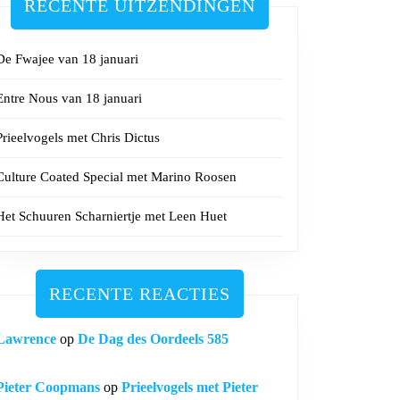
RECENTE UITZENDINGEN
De Fwajee van 18 januari
Entre Nous van 18 januari
els
Prieelvogels met Chris Dictus
Culture Coated Special met Marino Roosen
Het Schuuren Scharniertje met Leen Huet
RECENTE REACTIES
Lawrence
op
De Dag des Oordeels 585
Pieter Coopmans
op
Prieelvogels met Pieter