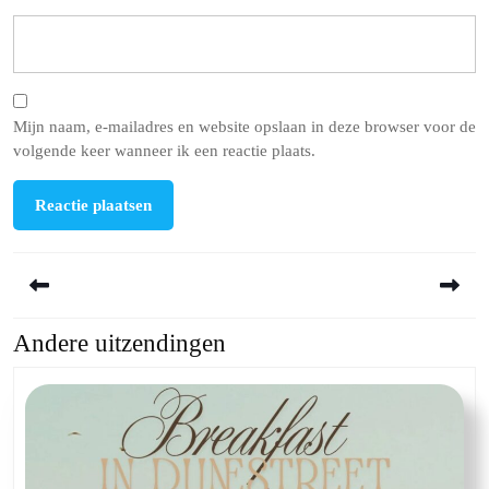
Mijn naam, e-mailadres en website opslaan in deze browser voor de
volgende keer wanneer ik een reactie plaats.
Berichtnavigatie
Andere uitzendingen
Previous
Next
post:
post: