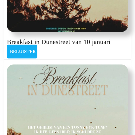
Breakfas
Breakfast in Dunestreet van 10 januari
in
BELUISTER
BELUISTER
Dunestre
van
10
januari