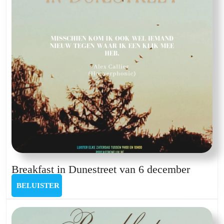
Breakfa
Breakfast in Dunestreet van 6 december
in
BELUISTER
BELUISTER
Dunestr
van
6