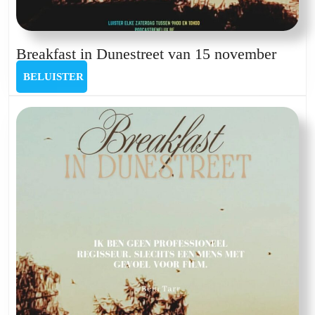
Break
Breakfast in Dunestreet van 15 november
in
BELUISTER
BELUISTER
Dunes
van
15
novem