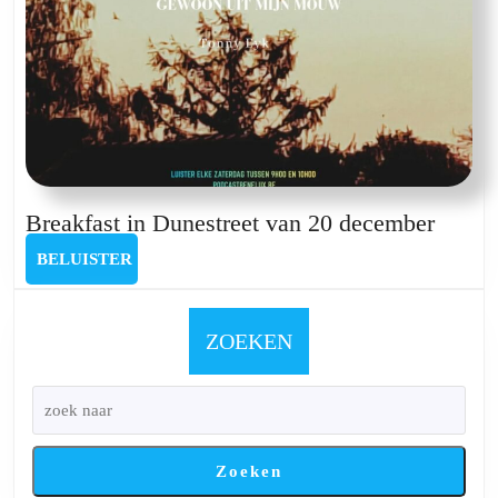
Breakf
Breakfast in Dunestreet van 20 december
in
BELUISTER
BELUISTER
Dunest
van
20
ZOEKEN
decem
Zoeken