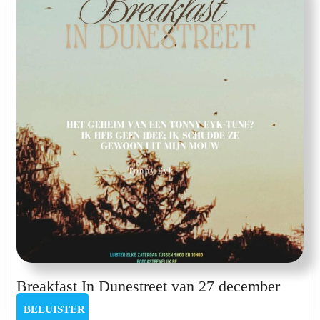
decemb
Breakf
Breakfast In Dunestreet van 27 december
In
BELUISTER
BELUISTER