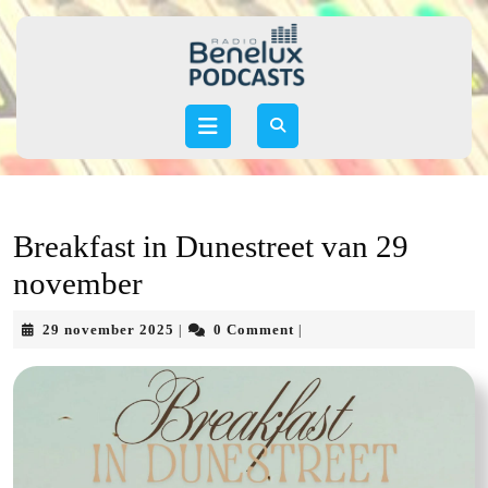
Skip
to
content
Skip
to
Open
content
Button
Breakfast in Dunestreet van 29
november
29
29 november 2025
0 Comment
|
|
november
2025