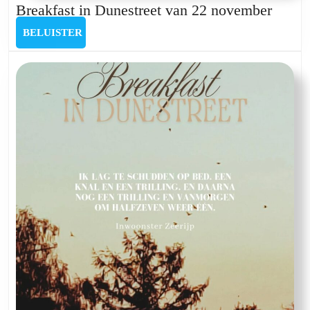
Break
Breakfast in Dunestreet van 22 november
in
BELUISTER
BELUISTER
Dunes
van
22
novem