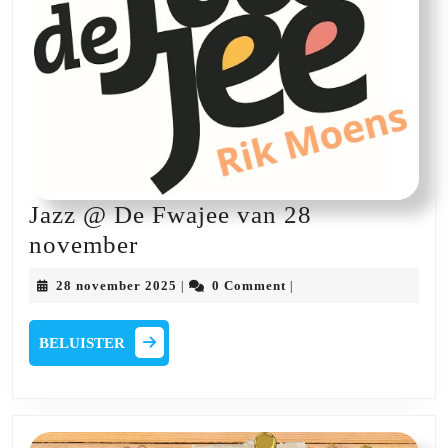
Jazz @ De Fwajee van 28
Jazz
november
@
28
28 november 2025
0 Comment
|
|
De
november
2025
Fwajee
BELUISTER
BELUISTER
van
28
november