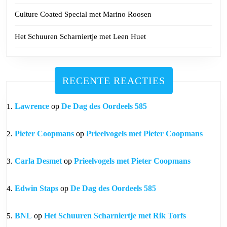
Culture Coated Special met Marino Roosen
Het Schuuren Scharniertje met Leen Huet
RECENTE REACTIES
Lawrence
op
De Dag des Oordeels 585
Pieter Coopmans
op
Prieelvogels met Pieter Coopmans
Carla Desmet
op
Prieelvogels met Pieter Coopmans
Edwin Staps
op
De Dag des Oordeels 585
BNL
op
Het Schuuren Scharniertje met Rik Torfs