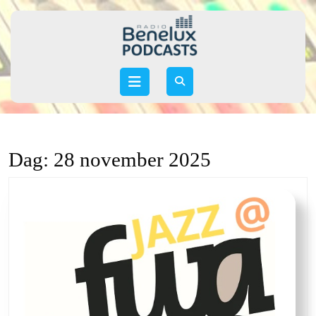
Skip
to
content
Skip
to
Open
content
Button
Dag:
28 november 2025