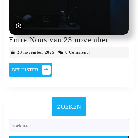
Entre
Entre Nous van 23 november
Nous
23
23 november 2025
0 Comment
|
|
van
november
2025
23
BELUISTER
BELUISTER
novembe
ZOEKEN