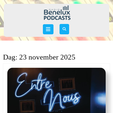
Skip
to
content
Skip
to
Open
content
Button
Dag:
23 november 2025