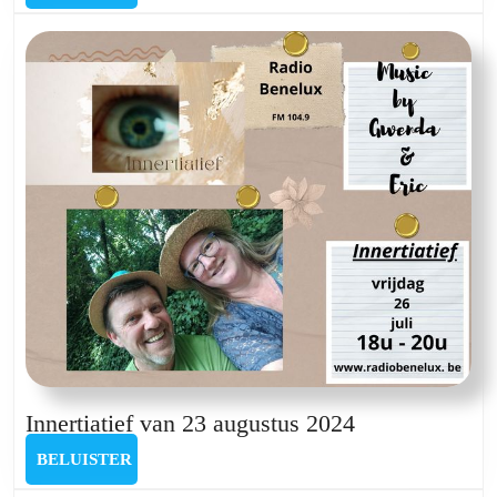
3
oktober
met
Wendy
De
Schutter
Innertiatief
Innertiatief van 23 augustus 2024
van
BELUISTER
BELUISTER
23