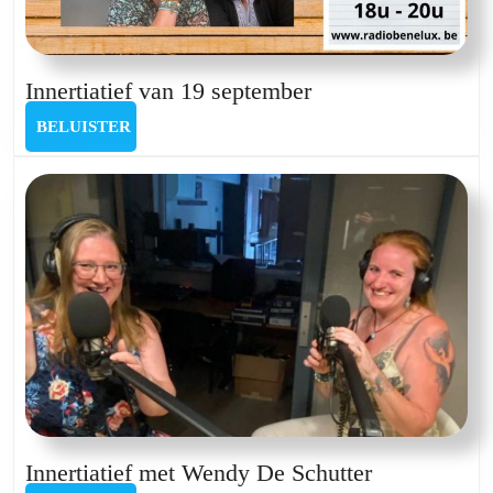
Innertiatief
Innertiatief van 19 september
van
BELUISTER
BELUISTER
19
september
Innertiatief
Innertiatief met Wendy De Schutter