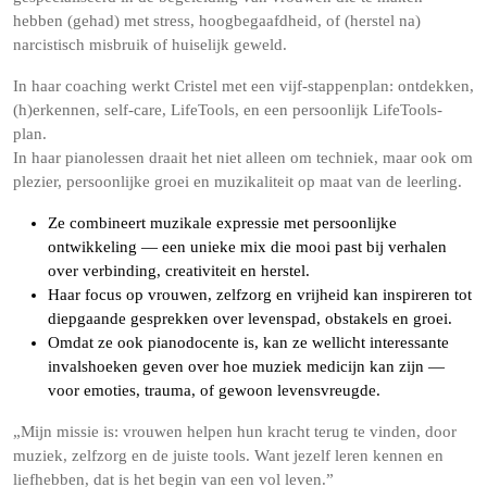
hebben (gehad) met stress, hoogbegaafdheid, of (herstel na)
narcistisch misbruik of huiselijk geweld.
In haar coaching werkt Cristel met een vijf-stappenplan: ontdekken,
(h)erkennen, self-care, LifeTools, en een persoonlijk LifeTools-
plan.
In haar pianolessen draait het niet alleen om techniek, maar ook om
plezier, persoonlijke groei en muzikaliteit op maat van de leerling.
Ze combineert muzikale expressie met persoonlijke
ontwikkeling — een unieke mix die mooi past bij verhalen
over verbinding, creativiteit en herstel.
Haar focus op vrouwen, zelfzorg en vrijheid kan inspireren tot
diepgaande gesprekken over levenspad, obstakels en groei.
Omdat ze ook pianodocente is, kan ze wellicht interessante
invalshoeken geven over hoe muziek medicijn kan zijn —
voor emoties, trauma, of gewoon levensvreugde.
„Mijn missie is: vrouwen helpen hun kracht terug te vinden, door
muziek, zelfzorg en de juiste tools. Want jezelf leren kennen en
liefhebben, dat is het begin van een vol leven.”