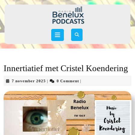
Skip
to
content
Skip
to
Open
content
Button
Innertiatief met Cristel Koendering
7
7 november 2025
0 Comment
|
|
november
2025