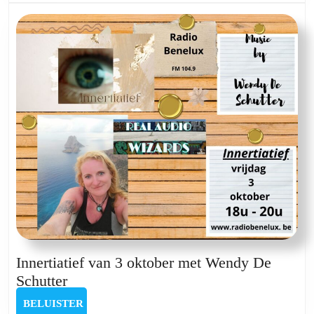
De
Schutter
Innertiatief van 3 oktober met Wendy De
Innertiatief
Schutter
van
BELUISTER
BELUISTER