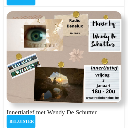
24
oktober
Innertiatief
Innertiatief met Wendy De Schutter
met
BELUISTER
BELUISTER
Wendy