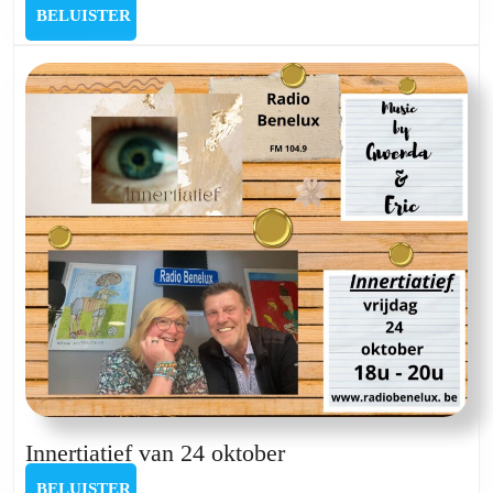
met
BELUISTER
BELUISTER
Wendy
De
Schutter
Innertiatief
Innertiatief van 24 oktober
van
BELUISTER
BELUISTER