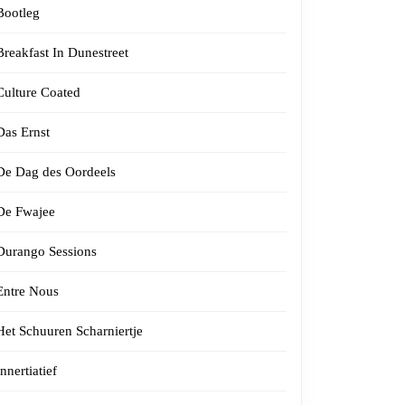
Bootleg
Breakfast In Dunestreet
Culture Coated
Das Ernst
De Dag des Oordeels
De Fwajee
Durango Sessions
Entre Nous
Het Schuuren Scharniertje
Innertiatief