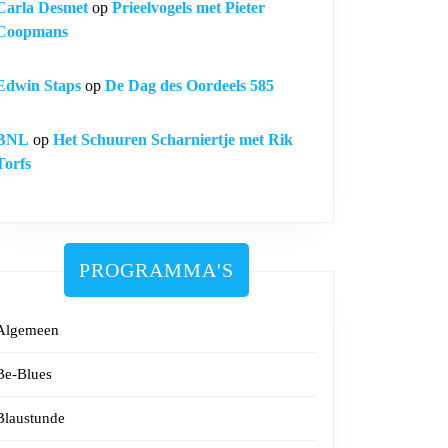
Carla Desmet
op
Prieelvogels met Pieter
Coopmans
Edwin Staps
op
De Dag des Oordeels 585
BNL
op
Het Schuuren Scharniertje met Rik
Torfs
PROGRAMMA'S
Algemeen
Be-Blues
Blaustunde