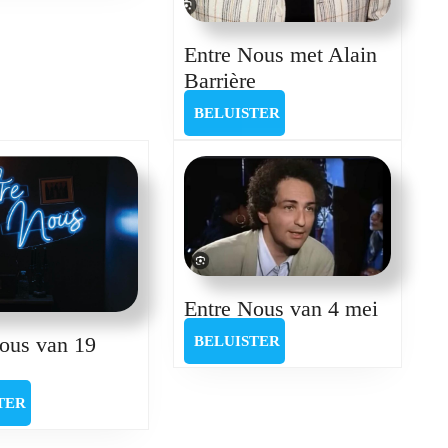
24
augustus
Entre Nous met Alain
Entre
Barrière
Nous
BELUISTER
BELUISTER
met
Alain
Barrière
Entre
Entre Nous van 4 mei
Nous
BELUISTER
ous van 19
BELUISTER
van
Entre
4
Nous
BELUISTER
TER
mei
van
19