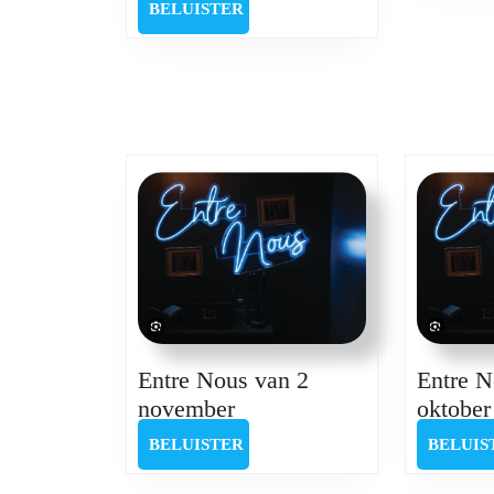
Nous
BELUISTER
BELUISTER
van
14
september
Entre Nous van 2
Entre N
Entre
november
oktober
Nous
BELUISTER
BELUISTER
BELUIS
van
2