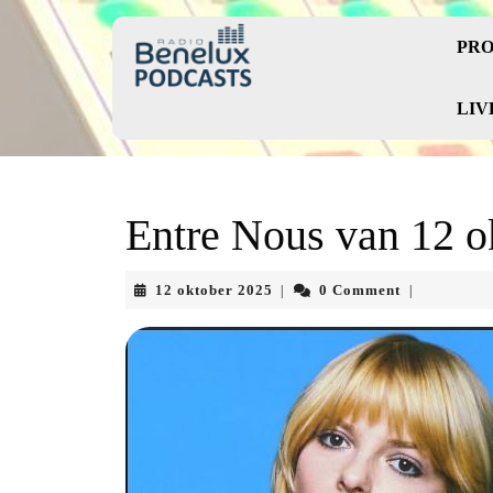
Skip
to
PRO
content
Skip
to
LIV
content
Entre Nous van 12 o
12
12 oktober 2025
0 Comment
|
|
oktober
2025