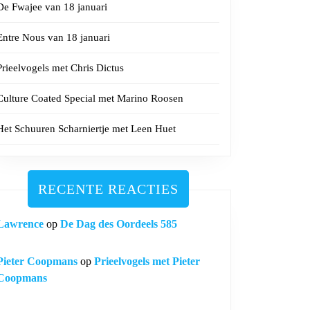
De Fwajee van 18 januari
Entre Nous van 18 januari
Prieelvogels met Chris Dictus
Culture Coated Special met Marino Roosen
Het Schuuren Scharniertje met Leen Huet
RECENTE REACTIES
Lawrence
op
De Dag des Oordeels 585
Pieter Coopmans
op
Prieelvogels met Pieter
Coopmans