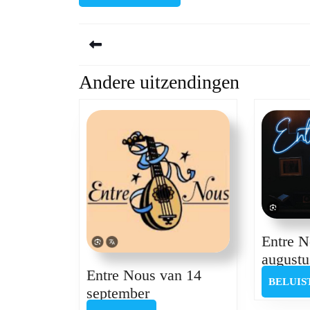
Berichtnavigatie
Andere uitzendingen
Previous
post:
Entre N
augustu
Entre Nous van 14
BELUIS
Entre
september