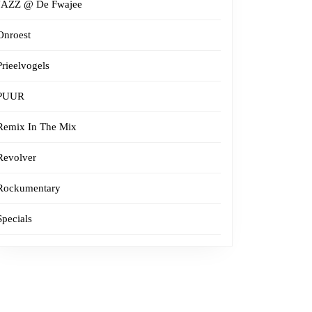
JAZZ @ De Fwajee
Onroest
Prieelvogels
PUUR
Remix In The Mix
Revolver
Rockumentary
Specials