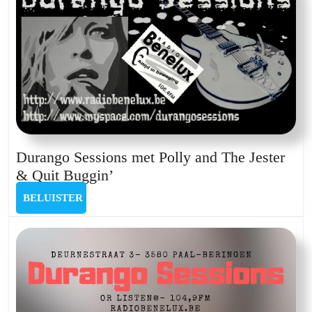
Kale
Klootzak
Durango Sessions met Polly and The Jester
Durango
& Quit Buggin’
Sessions
BELUISTER
BELUISTER
met
Polly
and
The
Jester
&