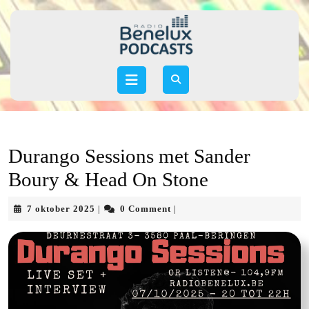
Skip
to
content
Skip
to
Open
content
Button
Durango Sessions met Sander
Boury & Head On Stone
7
7 oktober 2025
0 Comment
|
|
oktober
2025