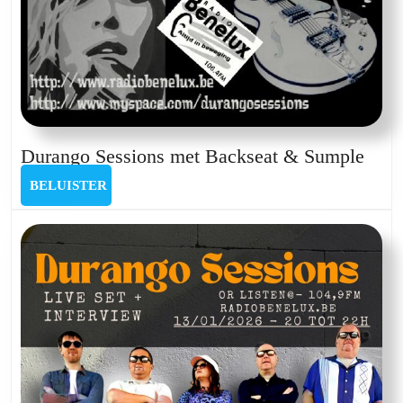
Dura
Durango Sessions met Backseat & Sumple
Sess
BELUISTER
BELUISTER
met
Back
&
Sum