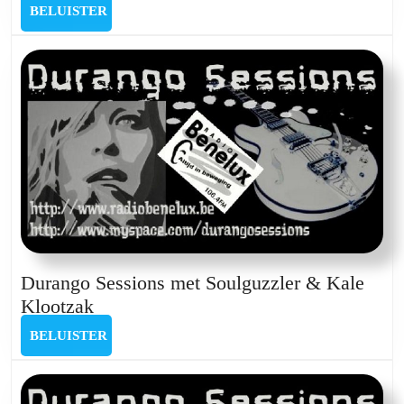
Sessions
BELUISTER
BELUISTER
met
Krystaleens
&
Budōkami
live
Durango Sessions met Soulguzzler & Kale
Durango
Klootzak
Sessions
BELUISTER
BELUISTER
met
Soulguzzler
&