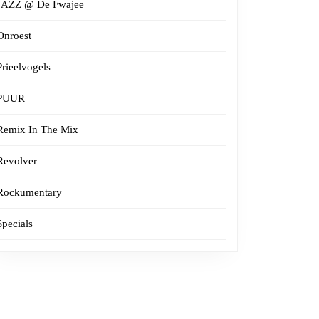
JAZZ @ De Fwajee
Onroest
Prieelvogels
PUUR
Remix In The Mix
Revolver
Rockumentary
Specials