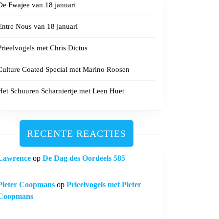
De Fwajee van 18 januari
Entre Nous van 18 januari
Prieelvogels met Chris Dictus
Culture Coated Special met Marino Roosen
Het Schuuren Scharniertje met Leen Huet
RECENTE REACTIES
Lawrence
op
De Dag des Oordeels 585
Pieter Coopmans
op
Prieelvogels met Pieter
Coopmans