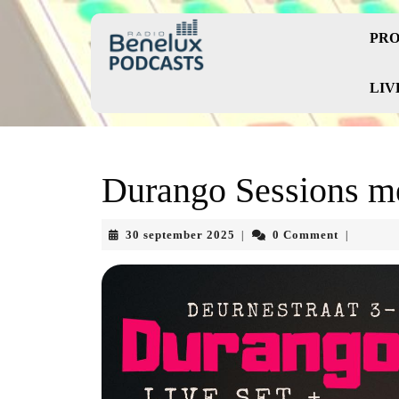
Skip
to
PRO
content
Skip
to
LIV
content
Durango Sessions m
30
30 september 2025
0 Comment
|
|
september
2025