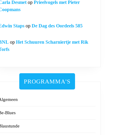
Carla Desmet
op
Prieelvogels met Pieter
Coopmans
Edwin Staps
op
De Dag des Oordeels 585
BNL
op
Het Schuuren Scharniertje met Rik
Torfs
PROGRAMMA'S
Algemeen
Be-Blues
Blaustunde