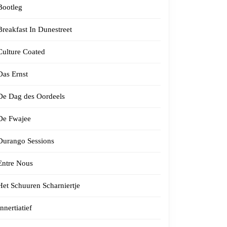
Bootleg
Breakfast In Dunestreet
Culture Coated
Das Ernst
De Dag des Oordeels
De Fwajee
Durango Sessions
Entre Nous
Het Schuuren Scharniertje
Innertiatief