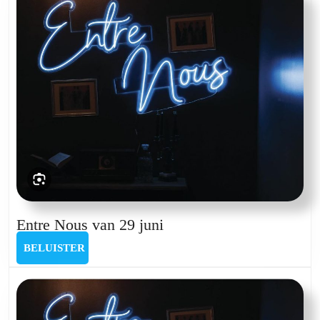
november
Entre
Entre Nous van 29 juni
Nous
BELUISTER
BELUISTER
van
29
juni