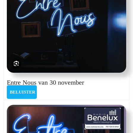
Entre
Entre Nous van 30 november
Nous
BELUISTER
BELUISTER
van
30
november