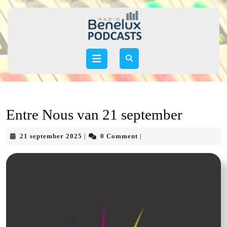
Skip
to
content
Skip
to
Open
content
Button
Entre Nous van 21 september
21
21 september 2025
0 Comment
|
|
september
2025