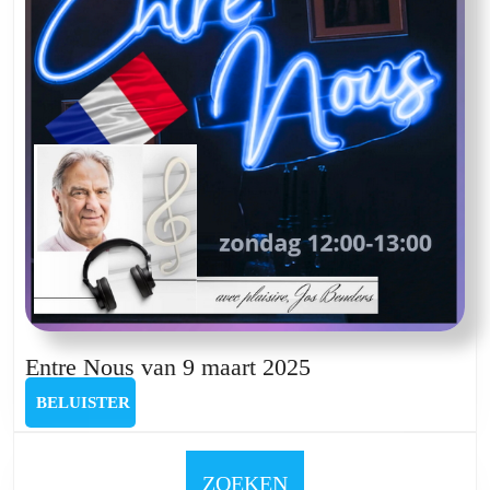
Entre
Entre Nous van 9 maart 2025
Nous
BELUISTER
BELUISTER
van
9
maart
ZOEKEN