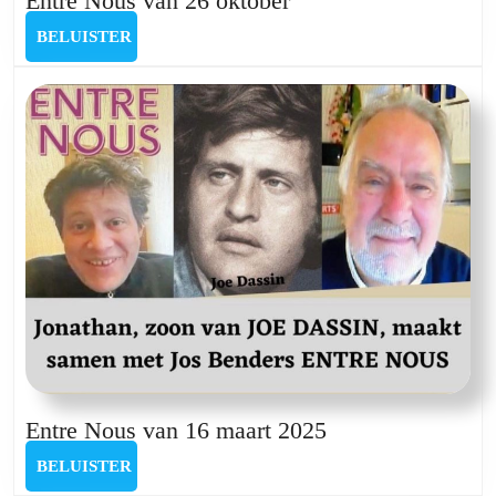
Entre Nous van 26 oktober
Nous
BELUISTER
BELUISTER
van
26
oktober
Entre
Entre Nous van 16 maart 2025
Nous
BELUISTER
BELUISTER
van