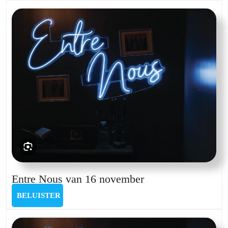
16
maart
2025
Entre
Entre Nous van 16 november
Nous
BELUISTER
BELUISTER
van
16