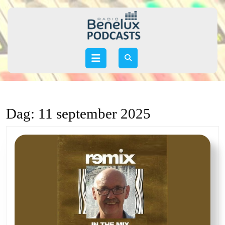
Skip
to
content
Skip
to
Open
content
Button
Dag:
11 september 2025