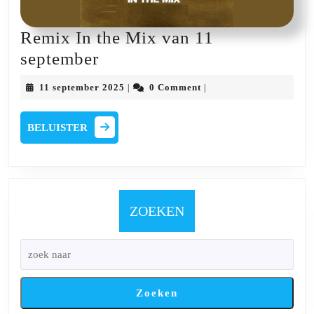
Remix In the Mix van 11
Remix
september
In
11
11 september 2025
0 Comment
|
|
the
september
2025
Mix
BELUISTER
BELUISTER
van
11
september
ZOEKEN
Zoeken