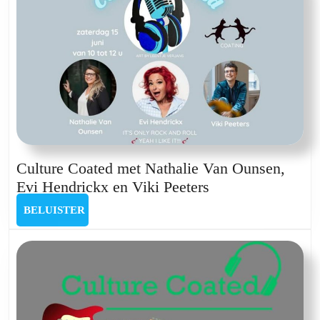
Culture Coated met Nathalie Van Ounsen,
Culture
Evi Hendrickx en Viki Peeters
Coated
BELUISTER
BELUISTER
met
Nathalie
Van
Ounsen,
Evi
Hendrickx