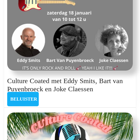
en
Viki
Peeters
Culture Coated met Eddy Smits, Bart van
Culture
Puyenbroeck en Joke Claessen
Coated
BELUISTER
BELUISTER
met
Eddy
Smits,
Bart
van