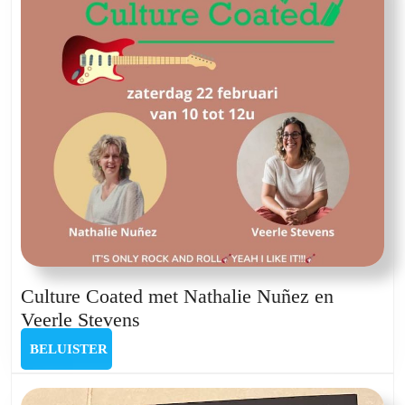
Jef
Staes,
Xavier
Dupont
en
Reginald
De
Schepper
Culture Coated met Nathalie Nuñez en
Culture
Veerle Stevens
Coated
BELUISTER
BELUISTER
met
Nathalie