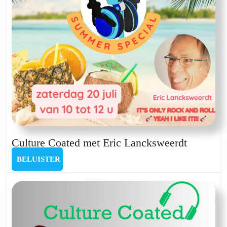
Puyenbroeck
en
Joke
Claessen
Culture
Culture Coated met Eric Lancksweerdt
Coated
BELUISTER
BELUISTER
met
Eric
Lancksw