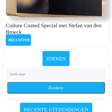
Culture Coated Special met Stefan van den
Culture
Broeck
Coated
BELUISTER
BELUISTER
Special
met
Stefan
ZOEKEN
van
den
Broeck
Zoeken
RECENTE UITZENDINGEN