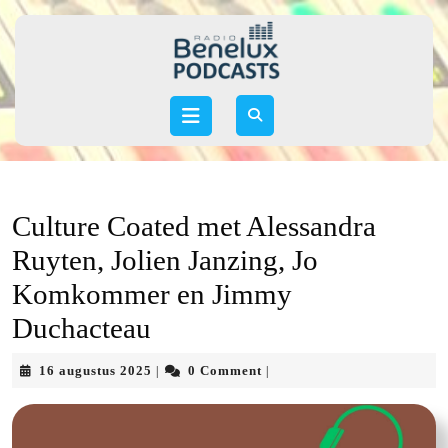
Skip
to
content
Skip
to
Open
content
Button
Culture Coated met Alessandra
Ruyten, Jolien Janzing, Jo
Komkommer en Jimmy
Duchacteau
16
16 augustus 2025
0 Comment
|
|
augustus
2025