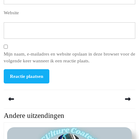
Website
Mijn naam, e-mailadres en website opslaan in deze browser voor de
volgende keer wanneer ik een reactie plaats.
Berichtnavigatie
Andere uitzendingen
Previous
Next
post:
post: