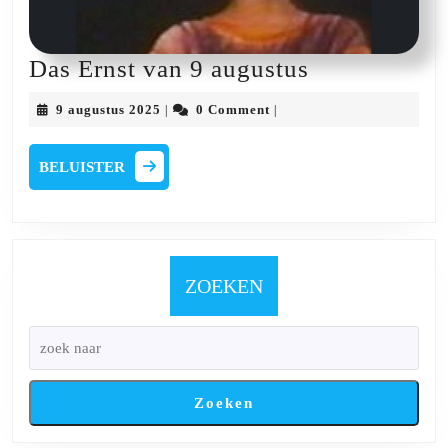
Das
Das Ernst van 9 augustus
Ernst
9
9 augustus 2025
0 Comment
|
|
van
augustus
2025
9
BELUISTER
BELUISTER
augustus
ZOEKEN
Zoeken