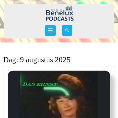
Skip
to
content
Skip
to
Open
content
Button
Dag:
9 augustus 2025